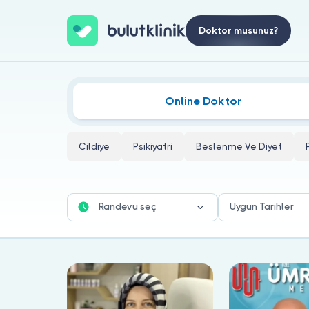
Doktor musunuz?
Sakal Kıran Doktorları
Online Doktor
Cildiye
Psikiyatri
Beslenme Ve Diyet
Randevu seç
Uygun Tarihler