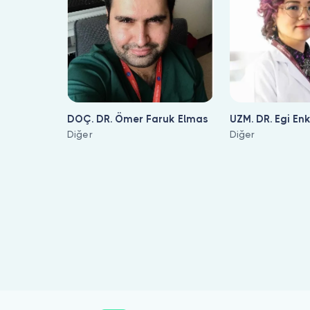
DOÇ. DR. Ömer Faruk Elmas
UZM. DR. Egi En
Diğer
Diğer
Sakal Kıran ile ilgilenen 54 uzman Bulut Klinik üzerinde listelen