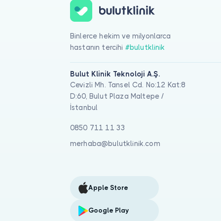
Binlerce hekim ve milyonlarca
hastanın tercihi
#bulutklinik
Bulut Klinik Teknoloji A.Ş.
Cevizli Mh. Tansel Cd. No:12 Kat:8
D:60, Bulut Plaza Maltepe /
İstanbul
0850 711 11 33
merhaba@bulutklinik.com
Apple Store
Google Play