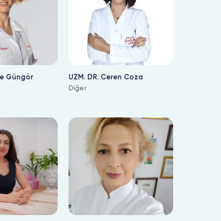
le Güngör
UZM. DR. Ceren Coza
Diğer