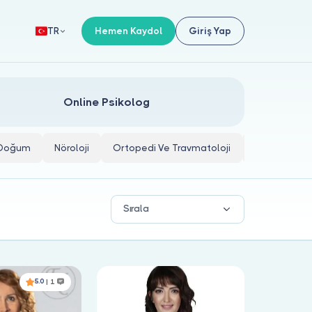
Hemen Kaydol
Giriş Yap
TR
Online Psikolog
e Doğum
Nöroloji
Ortopedi Ve Travmatoloji
İç Hastalıkla
Sırala
5.0
| 1