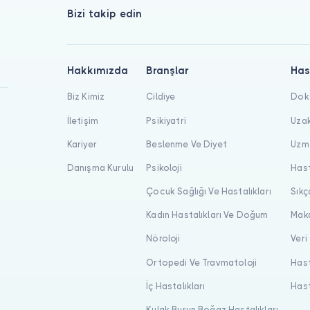
Bizi takip edin
Hakkımızda
Branşlar
Has
Biz Kimiz
Cildiye
Dokt
İletişim
Psikiyatri
Uzak
Kariyer
Beslenme Ve Diyet
Uzma
Danışma Kurulu
Psikoloji
Hast
Çocuk Sağlığı Ve Hastalıkları
Sıkç
Kadın Hastalıkları Ve Doğum
Maka
Nöroloji
Veri
Ortopedi Ve Travmatoloji
Hast
İç Hastalıkları
Hast
Kulak Burun Boğaz Hastalıkları