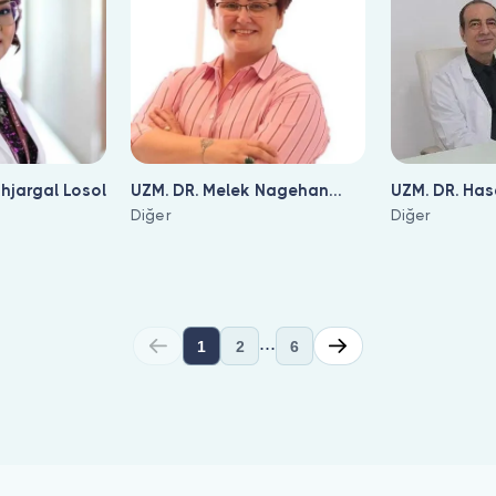
khjargal Losol
UZM. DR. Melek Nagehan
UZM. DR. Has
Saniç
Diğer
Diğer
...
1
2
6
iyor. Hekim profilinden hasta yorumlarını inceleyip randevu oluşt