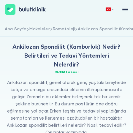
Hemen Kaydol
Giriş Yap
Ana Sayfa
Makaleler
Romatoloji
Ankilozan Spondilit (Kambur
Ankilozan Spondilit (Kamburluk) Nedir?
Belirtileri ve Tedavi Yöntemleri
Nelerdir?
ROMATOLOJI
Ankilozan spondilit, genel olarak genç yaştaki bireylerde
Hakkımızda
kalça ve omurga arasındaki eklemin iltihaplanması ile
gelişir. Zamanla bu eklemler birleşerek tek bir kemik
Hastalar için
şekline bürünebilir. Bu durum postürün öne doğru
Doktorlar için
eğilmesine yol açar. Erken teşhis ve tedavisi yapıldığında
semptomları ve ilerlemesi azaltılabilen bir hastalıktır.
Ankilozan spondilit belirtileri nelerdir? Nasıl tedavi edilir?
Cevaplar yazımızda.