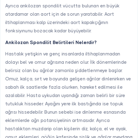
Ayrıca ankilozan spondilit vücutta bulunan en büyük
atardamar olan aort için de sorun yaratabilir. Aort
iltihaplanması kalp üzerindeki aort kapakçığının
fonksiyınunu bozacak kadar büyüyebilir.
Ankilozan Spondilit Belirtileri Nelerdir?
Hastalık yetişkin ve genç insanlarda iltihaplanmadan
dolayı bel ve omur ağrısına neden olur. İlk dönemlerinde
belirsiz olan bu ağrılar zamanla şiddetlenmeye başlar.
Omuz, kalça, sırt ve boyunda gelişen ağrılar dinlenirken ve
sabah ilk saatlerde fazla olurken, hareket edilmesi ile
azalabilir. Hasta uykudan uyandığı zaman belirli bir süre
tutukluk hisseder. Ayağını yere ilk bastığında ise topuk
ağrısı hissedebilir. Bunun sebebi ise dinlenme esnasında
eklemlerde ağrı potansiyelinin artmasıdır. Ayrıca
hastalıktan muzdarip olan kişilerin diz, kalça, el ve ayak,
omuz eklemleri, göğüs kafesinde şişlik ve ağrılar meydana