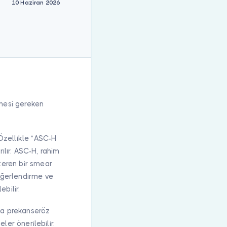
10 Haziran 2026
mesi gereken
Özellikle “ASC-H
rılır. ASC-H, rahim
teren bir smear
eğerlendirme ve
bilir.
ya prekanseröz
ler önerilebilir.