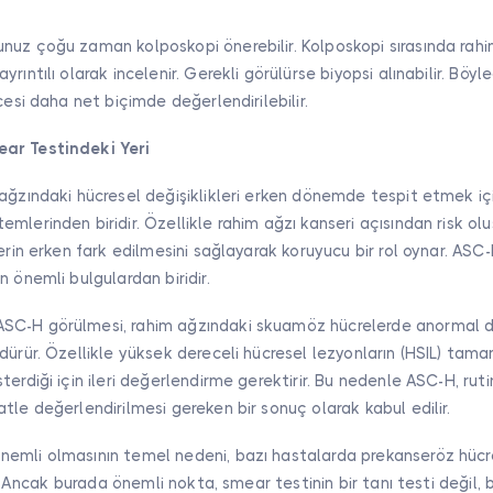
uz çoğu zaman kolposkopi önerebilir. Kolposkopi sırasında rahim
rıntılı olarak incelenir. Gerekli görülürse biyopsi alınabilir. Böyl
cesi daha net biçimde değerlendirilebilir.
ar Testindeki Yeri
ağzındaki hücresel değişiklikleri erken dönemde tespit etmek içi
mlerinden biridir. Özellikle rahim ağzı kanseri açısından risk ol
lerin erken fark edilmesini sağlayarak koruyucu bir rol oynar. AS
n önemli bulgulardan biridir.
C-H görülmesi, rahim ağzındaki skuamöz hücrelerde anormal de
dürür. Özellikle yüksek dereceli hücresel lezyonların (HSIL) tam
terdiği için ileri değerlendirme gerektirir. Bu nedenle ASC-H, rut
tle değerlendirilmesi gereken bir sonuç olarak kabul edilir.
emli olmasının temel nedeni, bazı hastalarda prekanseröz hücres
ir. Ancak burada önemli nokta, smear testinin bir tanı testi değil