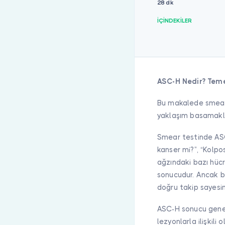
28 dk
İÇİNDEKİLER
ASC-H Nedir? Teme
Bu makalede smear
yaklaşım basamakla
Smear testinde ASC
kanser mi?”, “Kolposk
ağzındaki bazı hücr
sonucudur. Ancak b
doğru takip sayesin
ASC-H sonucu genell
lezyonlarla ilişkili