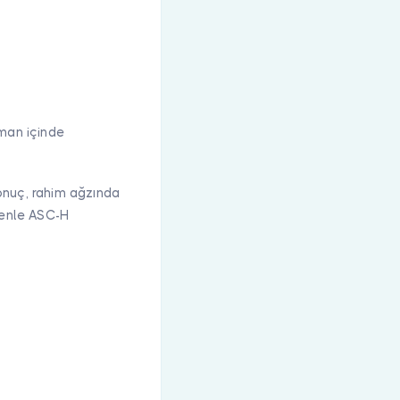
aman içinde
onuç, rahim ağzında
denle ASC-H