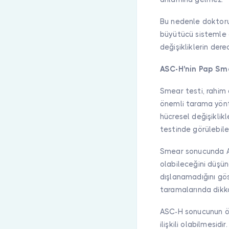
Bu nedenle doktorun
büyütücü sistemle ay
değişikliklerin dere
ASC-H'nin Pap Sme
Smear testi, rahim 
önemli tarama yönte
hücresel değişiklik
testinde görülebile
Smear sonucunda AS
olabileceğini düşün
dışlanamadığını gös
taramalarında dikka
ASC-H sonucunun ön
ilişkili olabilmesid