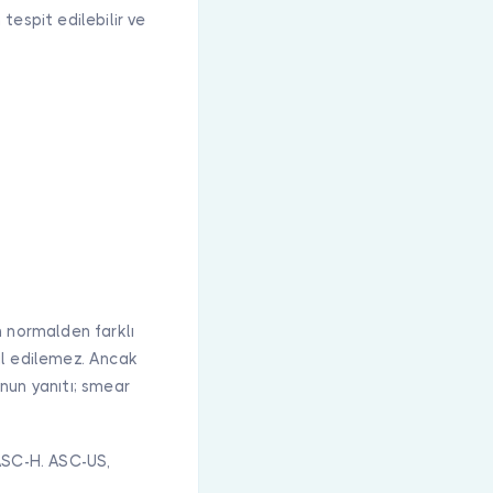
tespit edilebilir ve
n normalden farklı
ul edilemez. Ancak
nun yanıtı; smear
 ASC-H. ASC-US,