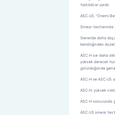
farklılıklar vardır.
ASC-US, “Önemi Beli
Smear testlerinde s
Genelde daha düşük 
kendiliğinden düzel
ASC-H ise daha dik
yüksek dereceli hüc
görüldüğünde genelli
ASC-H ve ASC-US ara
ASC-H, yüksek riskl
ASC-H sonucunda ge
ASC-US smear testl