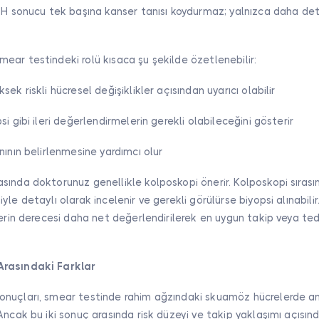
C-H sonucu tek başına kanser tanısı koydurmaz; yalnızca daha de
.
ar testindeki rolü kısaca şu şekilde özetlenebilir:
ek riskli hücresel değişiklikler açısından uyarıcı olabilir
i gibi ileri değerlendirmelerin gerekli olabileceğini gösterir
nının belirlenmesine yardımcı olur
ında doktorunuz genellikle kolposkopi önerir. Kolposkopi sırası
le detaylı olarak incelenir ve gerekli görülürse biyopsi alınabili
lerin derecesi daha net değerlendirilerek en uygun takip veya ted
rasındaki Farklar
nuçları, smear testinde rahim ağzındaki skuamöz hücrelerde ano
Ancak bu iki sonuç arasında risk düzeyi ve takip yaklaşımı açısın