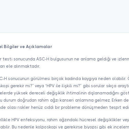
l Bilgiler ve Açıklamalar
 testi sonucunda ASC-H bulgusunun ne anlama geldiği ve izlen
rı ele alınmaktadır.
-H sonucunun görülmesi birçok kadında kaygıya neden olabilir. 
opi gerekir mi?” veya “HPV ile ilişkili mi?” gibi sorular sıkça araştı
elerde yüksek dereceli değişiklik ihtimalinin dışlanamadığını gös
u durum doğrudan rahim ağzı kanseri anlamına gelmez. Erken d
de olası riskler henüz ciddi bir probleme dönüşmeden tespit edile
ikle HPV enfeksiyonu, rahim ağzındaki hücresel değişiklikler ve
 olabilir. Bu nedenle kolposkopi ve gerekirse biyopsi gibi ek inceleme