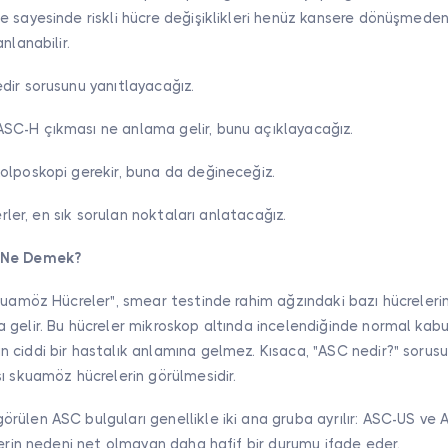
 sayesinde riskli hücre değişiklikleri henüz kansere dönüşmeden 
nlanabilir.
dir sorusunu yanıtlayacağız.
C-H çıkması ne anlama gelir, bunu açıklayacağız.
olposkopi gerekir, buna da değineceğiz.
lerler, en sık sorulan noktaları anlatacağız.
 Ne Demek?
kuamöz Hücreler", smear testinde rahim ağzındaki bazı hücreleri
 gelir. Bu hücreler mikroskop altında incelendiğinde normal kab
ciddi bir hastalık anlamına gelmez. Kısaca, "ASC nedir?" sorusu
ı skuamöz hücrelerin görülmesidir.
rülen ASC bulguları genellikle iki ana gruba ayrılır: ASC-US ve
lerin nedeni net olmayan daha hafif bir durumu ifade eder.