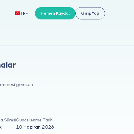
Hemen Kaydol
Giriş Yap
TR
malar
lenmesi gereken
a Süresi
Güncellenme Tarihi
k
10 Haziran 2026