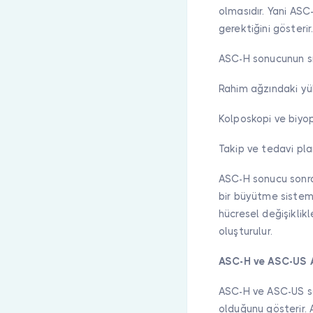
olmasıdır. Yani AS
gerektiğini gösterir
ASC-H sonucunun sme
Rahim ağzındaki yüks
Kolposkopi ve biyops
Takip ve tedavi pla
ASC-H sonucu sonras
bir büyütme sistemiy
hücresel değişiklik
oluşturulur.
ASC-H ve ASC-US A
ASC-H ve ASC-US so
olduğunu gösterir. 