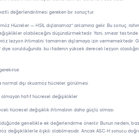
atli değerlendirilmesi gereken bir sonuçtur.
amöz Hücreler — HSIL dışlanamaz" anlamına gelir. Bu sonuç, rah
eğişiklikler olabileceğini düşündürmektedir. Yani, smear testinde
seröz lezyon ihtimalini tamamen dışlamaya izin vermemektedir. 
iye sorulduğunda, bu ifadenin yüksek dereceli lezyon olasılığın
erekirse:
 normal dışı skuamöz hücreler görülmesi
olmayan hafif hücresel değişiklikler
eli hücresel değişiklik ihtimalinin daha güçlü olması
düğünde genellikle ek değerlendirme önerilir. Bunun nedeni, baz
öz değişikliklerle ilişkili olabilmesidir. Ancak ASC-H sonucu doğ