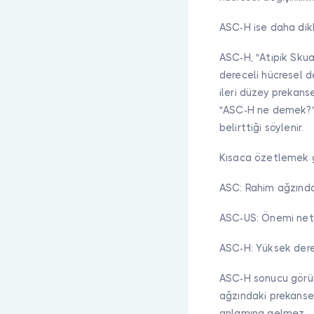
ASC-H ise daha dikk
ASC-H, "Atipik Sku
dereceli hücresel d
ileri düzey prekan
"ASC-H ne demek?" d
belirttiği söylenir.
Kısaca özetlemek g
ASC: Rahim ağzında
ASC-US: Önemi net 
ASC-H: Yüksek derec
ASC-H sonucu görül
ağzındaki prekanser
anlamına gelmez.