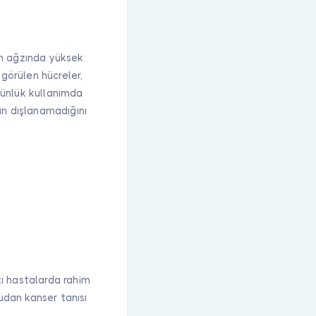
im ağzında yüksek
 görülen hücreler,
Günlük kullanımda
ın dışlanamadığını
ı hastalarda rahim
rudan kanser tanısı