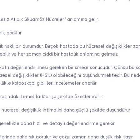
rsiz Atipik Skuamöz Hücreler” anlamına gelir.
ık görülür.
riskli bir durumdur. Birçok hastada bu hücresel değişiklikler z
ebilir ve her zaman ciddi bir hastalık anlamına gelmez.
katli değerlendirilmesi gereken bir smear sonucudur. Çünkü bu s
resel değişiklikler (HSIL) olabileceğini düşündürmektedir. Bu ne
kle kolposkopi gibi ileri incelemeler önerilir.
sındaki temel farklar şu şekilde özetlenebilir:
i hücresel değişiklik ihtimalini daha güçlü şekilde düşündürür
nellikle daha hızlı ve detaylı değerlendirme gerekir
erinde daha sık görülür ve çoğu zaman daha düşük risk taşır