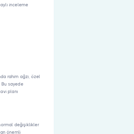
taylı inceleme
nda rahim ağzı, özel
r. Bu sayede
avi planı
rmal değişiklikler
dan önemli