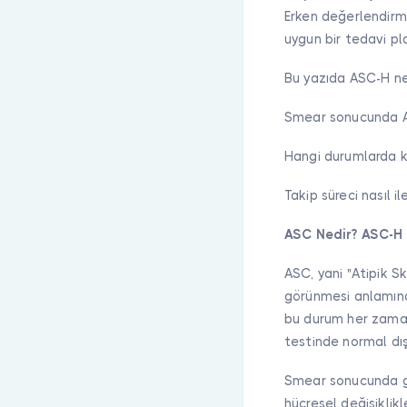
Erken değerlendirme
uygun bir tedavi pla
Bu yazıda ASC-H ne
Smear sonucunda AS
Hangi durumlarda k
Takip süreci nasıl i
ASC Nedir? ASC-H
ASC, yani "Atipik S
görünmesi anlamına
bu durum her zaman 
testinde normal dış
Smear sonucunda gö
hücresel değişiklik