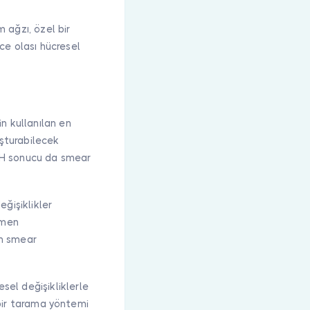
 ağzı, özel bir
ece olası hücresel
n kullanılan en
uşturabilecek
C-H sonucu da smear
ğişiklikler
amen
in smear
el değişikliklerle
, bir tarama yöntemi