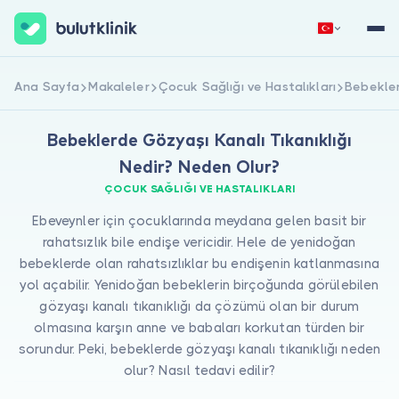
Hemen Kaydol
Giriş Yap
Ana Sayfa
Makaleler
Çocuk Sağlığı ve Hastalıkları
Bebekler
Bebeklerde Gözyaşı Kanalı Tıkanıklığı
Nedir? Neden Olur?
ÇOCUK SAĞLIĞI VE HASTALIKLARI
Ebeveynler için çocuklarında meydana gelen basit bir
rahatsızlık bile endişe vericidir. Hele de yenidoğan
Hakkımızda
bebeklerde olan rahatsızlıklar bu endişenin katlanmasına
yol açabilir. Yenidoğan bebeklerin birçoğunda görülebilen
Hastalar için
gözyaşı kanalı tıkanıklığı da çözümü olan bir durum
olmasına karşın anne ve babaları korkutan türden bir
Doktorlar için
sorundur. Peki, bebeklerde gözyaşı kanalı tıkanıklığı neden
olur? Nasıl tedavi edilir?