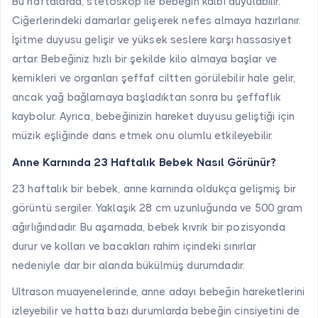
Bu haftalarda, stetoskop ile bebeğin kalbi duyulabilir.
Ciğerlerindeki damarlar gelişerek nefes almaya hazırlanır.
İşitme duyusu gelişir ve yüksek seslere karşı hassasiyet
artar. Bebeğiniz hızlı bir şekilde kilo almaya başlar ve
kemikleri ve organları şeffaf ciltten görülebilir hale gelir,
ancak yağ bağlamaya başladıktan sonra bu şeffaflık
kaybolur. Ayrıca, bebeğinizin hareket duyusu geliştiği için
müzik eşliğinde dans etmek onu olumlu etkileyebilir.
Anne Karnında 23 Haftalık Bebek Nasıl Görünür?
23 haftalık bir bebek, anne karnında oldukça gelişmiş bir
görüntü sergiler. Yaklaşık 28 cm uzunluğunda ve 500 gram
ağırlığındadır. Bu aşamada, bebek kıvrık bir pozisyonda
durur ve kolları ve bacakları rahim içindeki sınırlar
nedeniyle dar bir alanda bükülmüş durumdadır.
Ultrason muayenelerinde, anne adayı bebeğin hareketlerini
izleyebilir ve hatta bazı durumlarda bebeğin cinsiyetini de