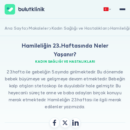
Hemen Kaydol
Giriş Yap
Ana Sayfa
Makaleler
Kadın Sağlığı ve Hastalıkları
Hamileliğ
Hamileliğin 23.Haftasında Neler
Yaşanır?
KADIN SAĞLIĞI VE HASTALIKLARI
23.hafta ile gebeliğin 5.ayında girilmektedir. Bu dönemde
bebek büyümeye ve gelişmeye devam etmektedir. Bebeğin
Hakkımızda
kalp atışları stetoskop ile duyulabilir hale gelmiştir. Bu
heyecanlı süreçte anne ve baba adayları birçok konuyu
Hastalar için
merak etmektedir. Hamileliğin 23.haftası ile ilgili merak
edilenler yazımızda.
Doktorlar için