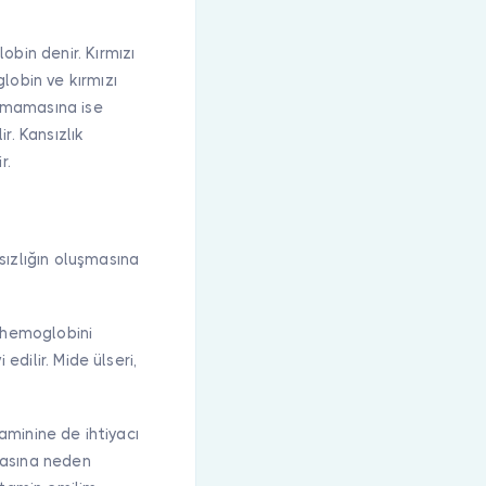
bin denir. Kırmızı
lobin ve kırmızı
amamasına ise
r. Kansızlık
r.
sızlığın oluşmasına
i hemoglobini
edilir. Mide ülseri,
taminine de ihtiyacı
lmasına neden