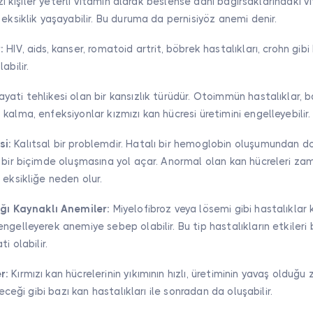
bazı kişiler yeterli vitamin alarak beslense dahi bağırsaklarındaki 
 eksiklik yaşayabilir. Bu duruma da pernisiyöz anemi denir.
:
HIV, aids, kanser, romatoid artrit, böbrek hastalıkları, crohn gibi
abilir.
yati tehlikesi olan bir kansızlık türüdür. Otoimmün hastalıklar, ba
kalma, enfeksiyonlar kızmızı kan hücresi üretimini engelleyebilir.
si:
Kalıtsal bir problemdir. Hatalı bir hemoglobin oluşumundan do
l bir biçimde oluşmasına yol açar. Anormal olan kan hücreleri z
 eksikliğe neden olur.
ığı Kaynaklı Anemiler:
Miyelofibroz veya lösemi gibi hastalıklar 
ngelleyerek anemiye sebep olabilir. Bu tip hastalıkların etkileri 
i olabilir.
r:
Kırmızı kan hücrelerinin yıkımının hızlı, üretiminin yavaş oldu
leceği gibi bazı kan hastalıkları ile sonradan da oluşabilir.