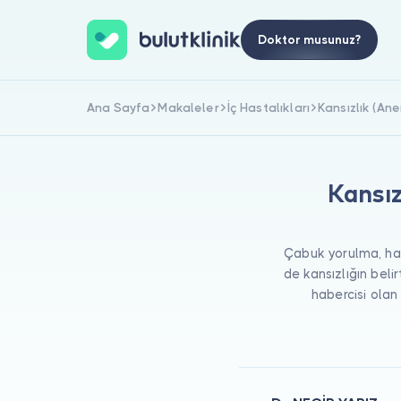
Doktor musunuz?
Ana Sayfa
Makaleler
İç Hastalıkları
Kansızlık (Ane
Kansız
Çabuk yorulma, hals
de kansızlığın belir
habercisi olan