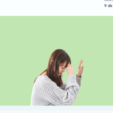
Okum
9 dk