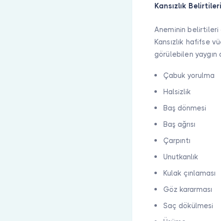
Kansızlık Belirtiler
Aneminin belirtiler
Kansızlık hafifse v
görülebilen yaygın a
Çabuk yorulma
Halsizlik
Baş dönmesi
Baş ağrısı
Çarpıntı
Unutkanlık
Kulak çınlaması
Göz kararması
Saç dökülmesi