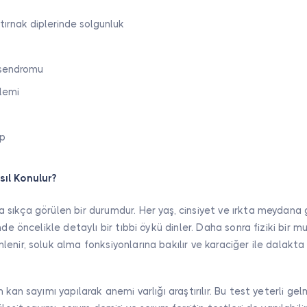
tırnak diplerinde solgunluk
 sendromu
lemi
mp
sıl Konulur?
sıkça görülen bir durumdur. Her yaş, cinsiyet ve ırkta meydana ge
nde öncelikle detaylı bir tıbbi öykü dinler. Daha sonra fiziki bir 
enir, soluk alma fonksiyonlarına bakılır ve karaciğer ile dalakta
m kan sayımı yapılarak anemi varlığı araştırılır. Bu test yeterli 