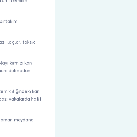
vitamin emilim
 birtakım
zı ilaçlar, toksik
layı kırmızı kan
amanı dolmadan
kemik iliğindeki kan
bazı vakalarda hafif
ğu zaman meydana