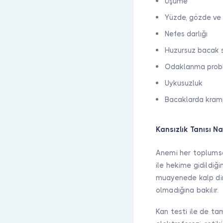
Üşüme
Yüzde, gözde ve 
Nefes darlığı
Huzursuz bacak
Odaklanma prob
Uykusuzluk
Bacaklarda kra
Kansızlık Tanısı Na
Anemi her toplumsa 
ile hekime gidildiği
muayenede kalp dinl
olmadığına bakılır.
Kan testi ile de ta