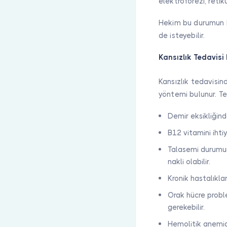
elektroforezi, retik
Hekim bu durumun ba
de isteyebilir.
Kansızlık Tedavisi 
Kansızlık tedavisin
yöntemi bulunur. Te
Demir eksikliğinde
B12 vitamini ihti
Talasemi durumunda
nakli olabilir.
Kronik hastalıkla
Orak hücre problem
gerekebilir.
Hemolitik anemide