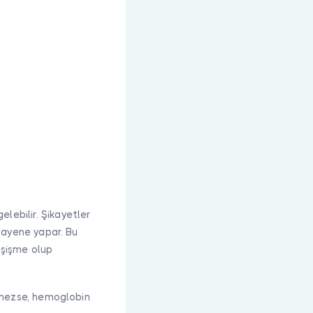
lebilir. Şikayetler
muayene yapar. Bu
 şişme olup
gelmezse, hemoglobin