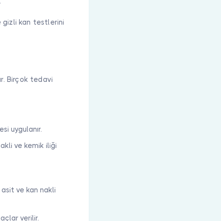
.
izli kan testlerini
r. Birçok tedavi
si uygulanır.
akli ve kemik iliği
 asit ve kan nakli
çlar verilir.