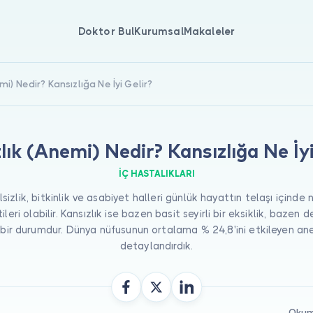
Doktor Bul
Kurumsal
Makaleler
mi) Nedir? Kansızlığa Ne İyi Gelir?
lık (Anemi) Nedir? Kansızlığa Ne İyi
İÇ HASTALIKLARI
izlik, bitkinlik ve asabiyet halleri günlük hayattın telaşı içinde
tileri olabilir. Kansızlık ise bazen basit seyirli bir eksiklik, bazen d
 bir durumdur. Dünya nüfusunun ortalama % 24,8'ini etkileyen anem
detaylandırdık.