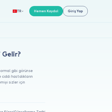
Hemen Kaydol
Giriş Yap
TR
 Gelir?
 normal gibi görünse
e ciddi hastalıkların
iyi sizler için