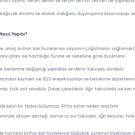
ülosit sayımı, serum demiri ve serum ferritin testleri de yapılabilir
ğırsak emilimi ile alakalı olduğunu düşünüyorsa kolonoskopi ve g
Nasıl Yapılır?
de amaç kırmızı kan hücrelerinin sayısının çoğalmasını sağlamaktı
davi planı ise hastalığın türüne ve sebebine göre düzenlenir.
, beslenme değişikliği yapılabilir ve demir takviyesi alınabilir.
yacından kaynaklı ise, B12 enejeksiyonları ve beslenme düzenlenme
, folik asit alınabilir. Dalak çıkarılabilir. Ağır tablolarda ise kan n
rda kesin bir tedavi bulunmaz. Altta yatan neden araştırılır.
inde, oksijen desteği, damar içi sıvı takviyesi, ağrı kesiciler, folik
 hastanın kırmızı kan hücrelerine bağışıklık sistemini baskılayan ila