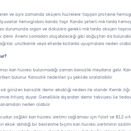
veren ve aynı zamanda oksijeni hücrelere taşıyan proteine hemoglo
alyuvarlar hemoglobini kanda taşır. Kanda yeterli miktarda hemog
sı durumunda organ ve dokulara gerekli miktarda oksijen taşın
k denir. Anemi sonradan oluşabileceği gibi doğuştan da bulunabili
ağrılar, unutkanlık veya ellerde kollarda uyuşmalara neden olabili
ur?
mızı kan hücresi bulunmadığı zaman kansızlık meydana gelir. Kan
ken bulunur. Kansızlık nedenleri şu şekilde sıralanabilir:
sık görülen kansızlık demir eksikliği nedeni ile olandır. Kemik iliğ
mire ihtiyaç duyar. Genellikle dışarıdan demir takviyesi ile tedavi 
kanamaları neden olabilir.
ücudun sağlıklı kan hücresi üretimi sağlaması için folat ve B12 vi
erin eksik alındığı bir beslenme biçimi kan hücresi üretiminin aza