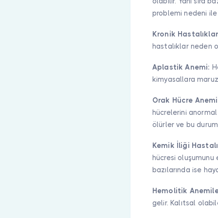
olabilir. Yanı sıra 
problemi nedeni ile
Kronik Hastalıklar
hastalıklar neden ol
Aplastik Anemi:
Ha
kimyasallara maruz 
Orak Hücre Anemi
hücrelerini anorma
ölürler ve bu durum
Kemik İliği Hastal
hücresi oluşumunu e
bazılarında ise hayat
Hemolitik Anemile
gelir. Kalıtsal olabi