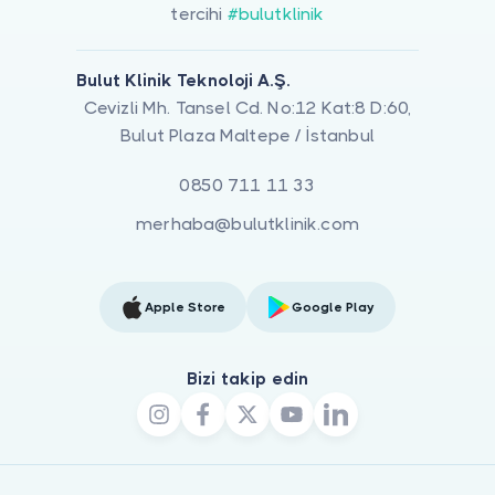
tercihi
#bulutklinik
Bulut Klinik Teknoloji A.Ş.
Cevizli Mh. Tansel Cd. No:12 Kat:8 D:60,
Bulut Plaza Maltepe / İstanbul
0850 711 11 33
merhaba@bulutklinik.com
Apple Store
Google Play
Bizi takip edin