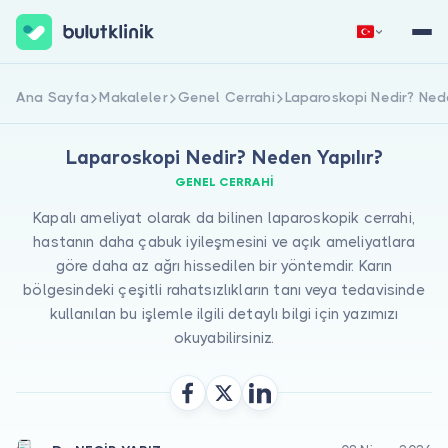
Hemen Kaydol
Giriş Yap
Ana Sayfa
Makaleler
Genel Cerrahi
Laparoskopi Nedir? Nede
Laparoskopi Nedir? Neden Yapılır?
GENEL CERRAHI
Kapalı ameliyat olarak da bilinen laparoskopik cerrahi,
hastanın daha çabuk iyileşmesini ve açık ameliyatlara
göre daha az ağrı hissedilen bir yöntemdir. Karın
bölgesindeki çeşitli rahatsızlıkların tanı veya tedavisinde
Hakkımızda
kullanılan bu işlemle ilgili detaylı bilgi için yazımızı
Hastalar için
okuyabilirsiniz.
Doktorlar için