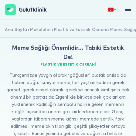
Hemen Kaydol
Giriş Yap
Ana Sayfa
Makaleler
Plastik ve Estetik Cerrahi
Meme Sağlığı
Meme Sağlığı Önemlidir... Tabiki Estetik
De!
PLASTIK VE ESTETIK CERRAHI
Türkçemizde yaygın olarak “göğüsler” olarak anılsa da
tıbben doğru ismiyle meme, her yaştan kadının gerek
Hakkımızda
görsel, gerek cinsel olarak, gerekse annelik kimliğinin çok
önemli bir parçasıdır. Ergenlikle birlikte pek çok anlam
Hastalar için
yüklenerek kadınlığın sembolü haline gelen memenin
sağlık açısından önemi göz ardı edilmemelidir. Genç
Doktorlar için
yaşlardan itibaren meme ağrısı, memede sertlik fark
edilmesi, meme akıntıları gibi çeşitli şikayetler ortaya
çıkabilir. Bunun yanında gebelik ve doğumla birlikte