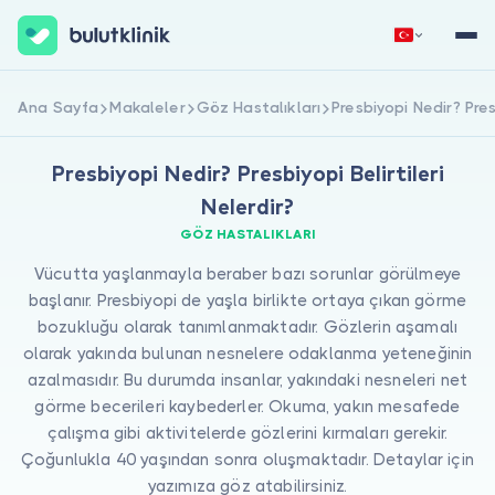
Hemen Kaydol
Giriş Yap
Ana Sayfa
Makaleler
Göz Hastalıkları
Presbiyopi Nedir? Pres
Presbiyopi Nedir? Presbiyopi Belirtileri
Nelerdir?
GÖZ HASTALIKLARI
Vücutta yaşlanmayla beraber bazı sorunlar görülmeye
başlanır. Presbiyopi de yaşla birlikte ortaya çıkan görme
Hakkımızda
bozukluğu olarak tanımlanmaktadır. Gözlerin aşamalı
olarak yakında bulunan nesnelere odaklanma yeteneğinin
Hastalar için
azalmasıdır. Bu durumda insanlar, yakındaki nesneleri net
görme becerileri kaybederler. Okuma, yakın mesafede
Doktorlar için
çalışma gibi aktivitelerde gözlerini kırmaları gerekir.
Çoğunlukla 40 yaşından sonra oluşmaktadır. Detaylar için
yazımıza göz atabilirsiniz.