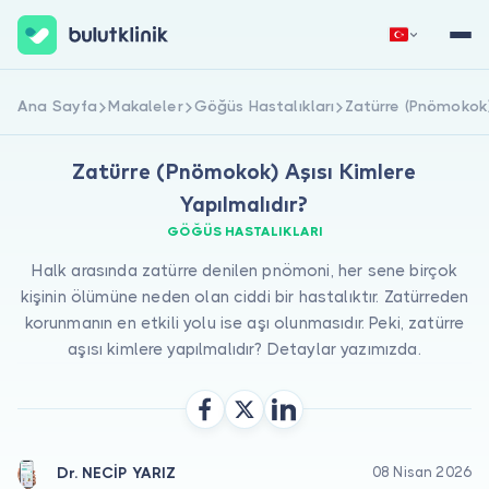
Hemen Kaydol
Giriş Yap
Ana Sayfa
Makaleler
Göğüs Hastalıkları
Zatürre (Pnömokok) 
Zatürre (Pnömokok) Aşısı Kimlere
Yapılmalıdır?
GÖĞÜS HASTALIKLARI
Halk arasında zatürre denilen pnömoni, her sene birçok
kişinin ölümüne neden olan ciddi bir hastalıktır. Zatürreden
Hakkımızda
korunmanın en etkili yolu ise aşı olunmasıdır. Peki, zatürre
aşısı kimlere yapılmalıdır? Detaylar yazımızda.
Hastalar için
Doktorlar için
Dr. NECİP YARIZ
08 Nisan 2026