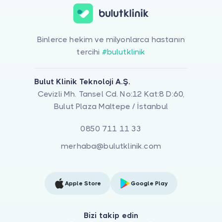
Binlerce hekim ve milyonlarca hastanın
tercihi
#bulutklinik
Bulut Klinik Teknoloji A.Ş.
Cevizli Mh. Tansel Cd. No:12 Kat:8 D:60,
Bulut Plaza Maltepe / İstanbul
0850 711 11 33
merhaba@bulutklinik.com
Apple Store
Google Play
Bizi takip edin