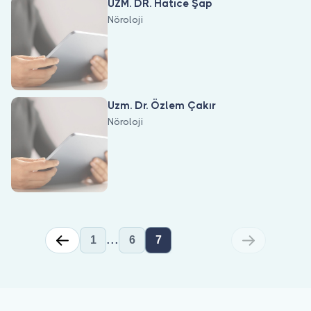
UZM. DR. Hatice Şap
Nöroloji
Uzm. Dr. Özlem Çakır
Nöroloji
...
1
6
7
Nöroloji ile ilgilenen 129 uzman Bulut Klinik üzerinde listeleniyor