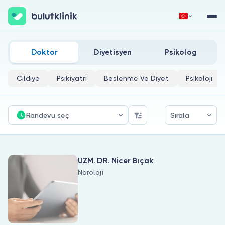
Nöroloji Doktorları
Hemen Kaydol
Giriş Yap
Doktor
Diyetisyen
Psikolog
Cildiye
Psikiyatri
Beslenme Ve Diyet
Psikoloji
Randevu seç
Sırala
Hakkımızda
UZM. DR. Nicer Bıçak
Hastalar için
Nöroloji
Doktorlar için