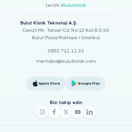
tercihi
#bulutklinik
Bulut Klinik Teknoloji A.Ş.
Cevizli Mh. Tansel Cd. No:12 Kat:8 D:60,
Bulut Plaza Maltepe / İstanbul
0850 711 11 33
merhaba@bulutklinik.com
Apple Store
Google Play
Bizi takip edin