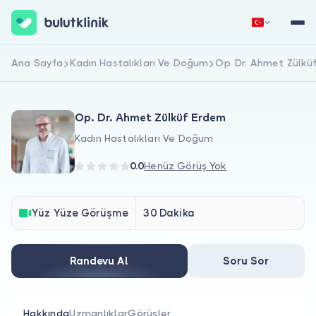
Ana Sayfa
Kadın Hastalıkları Ve Doğum
Op. Dr. Ahmet Zülkü
Hemen Kaydol
Giriş Yap
Op. Dr. Ahmet Zülküf Erdem
Kadın Hastalıkları Ve Doğum
0.0
Henüz Görüş Yok
Hakkımızda
Yüz Yüze Görüşme
30 Dakika
Hastalar için
Randevu Al
Soru Sor
Doktorlar için
Hakkında
Uzmanlıklar
Görüşler