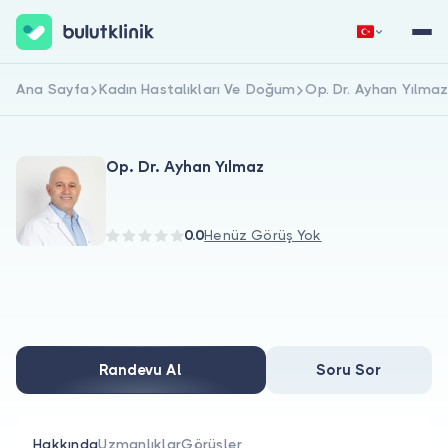
Ana Sayfa
Kadın Hastalıkları Ve Doğum
Op. Dr. Ayhan Yılma
Hemen Kaydol
Giriş Yap
Op. Dr. Ayhan Yılmaz
0.0
Henüz Görüş Yok
Hakkımızda
Hastalar için
Randevu Al
Soru Sor
Doktorlar için
Hakkında
Uzmanlıklar
Görüşler