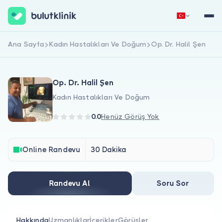
Ana Sayfa
Kadın Hastalıkları Ve Doğum
Op. Dr. Halil Şen
Hemen Kaydol
Giriş Yap
Op. Dr. Halil Şen
Kadın Hastalıkları Ve Doğum
0.0
Henüz Görüş Yok
Hakkımızda
Online Randevu
30 Dakika
Hastalar için
Randevu Al
Soru Sor
Doktorlar için
Hakkında
Uzmanlıklar
İçerikler
Görüşler