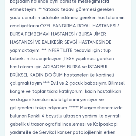
başladım halende aynı adreste mesleğimi icra
etmekteyim. ** Yatarak tedavi göremesi gereken
yada cerrahi müdahale edilmesi gereken hastalarımın
ameliyatlarını ÖZEL BANDIRMA ROYAL HASTANESİ /
BURSA PEMBEMAVİ HASTANESİ / BURSA JİMER
HASTANESİ VE BALIKESİR SEVGİ HASTANESİNDE
yapmaktayım. *** İNFERTİLİTE tedavisi için ; tüp
bebek- mikroenjeksiyon ,TESE yapılması gereken
hastalarım için ACIBADEM BURSA ve İSTANBUL
BRÜKSEL KADIN DOĞUM hastaneleri ile kordineli
çalışmaktayım **** Evli ve 2 çocuk babasıyım. Bilimsel
kongre ve toplantılara katılıyorum, kadın hastalıkları
ve doğum konularında bilgilerimi yeniliyor ve
gelişmeleri takip ediyorum. ****** Muayenehanemizde
bulunan Renkli 4 boyutlu ultrason yardımı ile ayrıntılı
gebelik ultrasonografisi incelemesi ve Kolposkopi
yardımı ile de Servikal kanser patolojilerinin erken