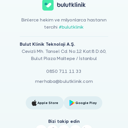
Binlerce hekim ve milyonlarca hastanın
tercihi
#bulutklinik
Bulut Klinik Teknoloji A.Ş.
Cevizli Mh. Tansel Cd. No:12 Kat:8 D:60,
Bulut Plaza Maltepe / İstanbul
0850 711 11 33
merhaba@bulutklinik.com
Apple Store
Google Play
Bizi takip edin