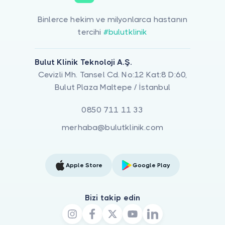
Binlerce hekim ve milyonlarca hastanın
tercihi
#bulutklinik
Bulut Klinik Teknoloji A.Ş.
Cevizli Mh. Tansel Cd. No:12 Kat:8 D:60,
Bulut Plaza Maltepe / İstanbul
0850 711 11 33
merhaba@bulutklinik.com
Apple Store
Google Play
Bizi takip edin