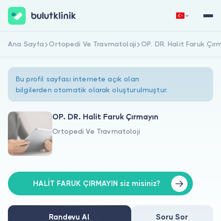
Ana Sayfa
Ortopedi Ve Travmatoloji
OP. DR. Halit Faruk Çır
Hemen Kaydol
Giriş Yap
Bu profil sayfası internete açık olan
bilgilerden otomatik olarak oluşturulmuştur.
OP. DR. Halit Faruk Çırmayın
Ortopedi Ve Travmatoloji
Hakkımızda
Hastalar için
Doktorlar için
HALİT FARUK ÇIRMAYIN siz misiniz?
Randevu Al
Soru Sor