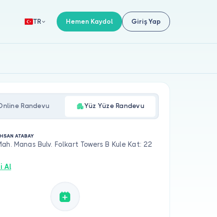
Hemen Kaydol
Giriş Yap
TR
Online Randevu
Yüz Yüze Randevu
 İHSAN ATABAY
ah. Manas Bulv. Folkart Towers B Kule Kat: 22
,
i Al