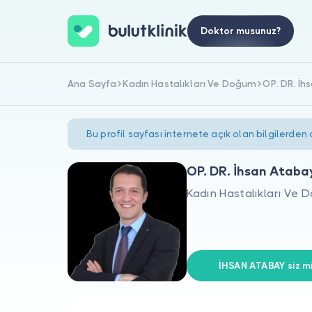
Doktor musunuz?
Ana Sayfa
Kadın Hastalıkları Ve Doğum
OP. DR. İh
Bu profil sayfası internete açık olan bilgilerden
OP. DR. İhsan Ataba
Kadın Hastalıkları Ve
İHSAN ATABAY siz mi