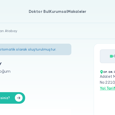
Doktor Bul
Kurumsal
Makaleler
san Atabay
 otomatik olarak oluşturulmuştur.
y
 Doğum
OP. DR.
Adalet M
No:2210
Yol Tarif
siniz?