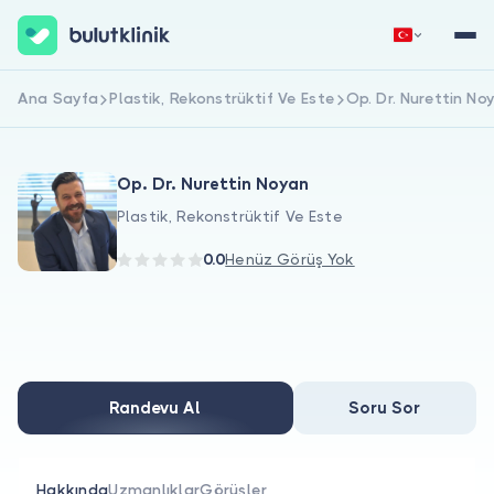
Ana Sayfa
Plastik, Rekonstrüktif Ve Este
Op. Dr. Nurettin No
Hemen Kaydol
Giriş Yap
Op. Dr. Nurettin Noyan
Plastik, Rekonstrüktif Ve Este
0.0
Henüz Görüş Yok
Hakkımızda
Hastalar için
Randevu Al
Soru Sor
Doktorlar için
Hakkında
Uzmanlıklar
Görüşler