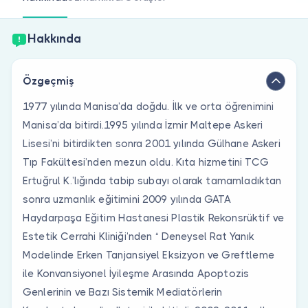
Doktor musunuz?
Hakkında
Özgeçmiş
1977 yılında Manisa’da doğdu. İlk ve orta öğrenimini
Manisa’da bitirdi.1995 yılında İzmir Maltepe Askeri
Lisesi’ni bitirdikten sonra 2001 yılında Gülhane Askeri
Tıp Fakültesi’nden mezun oldu. Kıta hizmetini TCG
Ertuğrul K.’lığında tabip subayı olarak tamamladıktan
sonra uzmanlık eğitimini 2009 yılında GATA
Haydarpaşa Eğitim Hastanesi Plastik Rekonsrüktif ve
Estetik Cerrahi Kliniği’nden “ Deneysel Rat Yanık
Modelinde Erken Tanjansiyel Eksizyon ve Greftleme
ile Konvansiyonel İyileşme Arasında Apoptozis
Genlerinin ve Bazı Sistemik Mediatörlerin