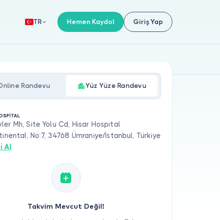
Hemen Kaydol
Giriş Yap
TR
Online Randevu
Yüz Yüze Randevu
OSPİTAL
er Mh, Site Yolu Cd, Hisar Hospital
tinental, No:7, 34768 Ümraniye/İstanbul, Türkiye
i Al
Takvim Mevcut Değil!