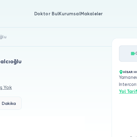
Doktor Bul
Kurumsal
Makaleler
oğlu
Balcıoğlu
HİSAR H
Yamanevl
Intercon
ş Yok
Yol Tarif
 Dakika