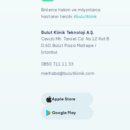
Binlerce hekim ve milyonlarca
hastanın tercihi
#bulutklinik
Bulut Klinik Teknoloji A.Ş.
Cevizli Mh. Tansel Cd. No:12 Kat:8
D:60, Bulut Plaza Maltepe /
İstanbul
0850 711 11 33
merhaba@bulutklinik.com
Apple Store
Google Play