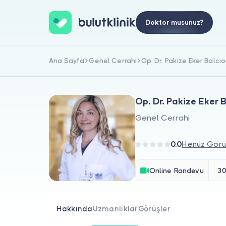
Doktor musunuz?
Ana Sayfa
Genel Cerrahi
Op. Dr. Pakize Eker Balcı
Op. Dr. Pakize Eker 
Genel Cerrahi
0.0
Henüz Görü
Online Randevu
30
Hakkında
Uzmanlıklar
Görüşler