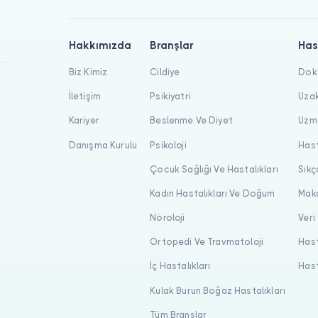
Hakkımızda
Branşlar
Has
Biz Kimiz
Cildiye
Dokt
İletişim
Psikiyatri
Uzak
Kariyer
Beslenme Ve Diyet
Uzma
Danışma Kurulu
Psikoloji
Hast
Çocuk Sağlığı Ve Hastalıkları
Sıkç
Kadın Hastalıkları Ve Doğum
Maka
Nöroloji
Veri
Ortopedi Ve Travmatoloji
Hast
İç Hastalıkları
Hast
Kulak Burun Boğaz Hastalıkları
Tüm Branşlar