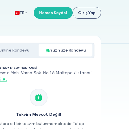
Hemen Kaydol
Giriş Yap
TR
Online Randevu
Yüz Yüze Randevu
RTKÖY ERSOY HASTANESİ
şme Mah. Varna Sok. No:16 Maltepe / İstanbul
i Al
Takvim Mevcut Değil!
tora ait bir takvim bulunmamaktadır. Talep