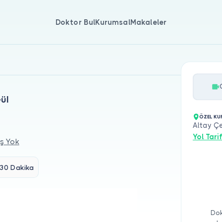
Doktor Bul
Kurumsal
Makaleler
ül
ÖZEL KU
Altay Çe
Yol Tarif
ş Yok
30 Dakika
Dok