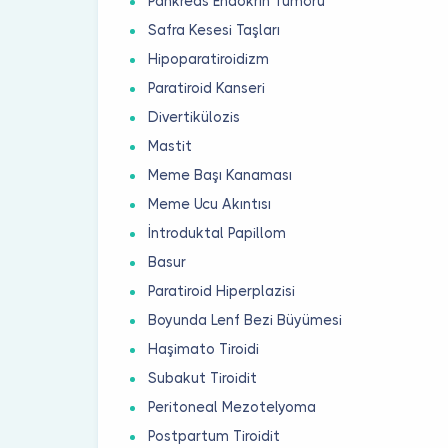
Pankreas Endokrin Tümörü
Safra Kesesi Taşları
Hipoparatiroidizm
Paratiroid Kanseri
Divertikülozis
Mastit
Meme Başı Kanaması
Meme Ucu Akıntısı
İntroduktal Papillom
Basur
Paratiroid Hiperplazisi
Boyunda Lenf Bezi Büyümesi
Haşimato Tiroidi
Subakut Tiroidit
Peritoneal Mezotelyoma
Postpartum Tiroidit