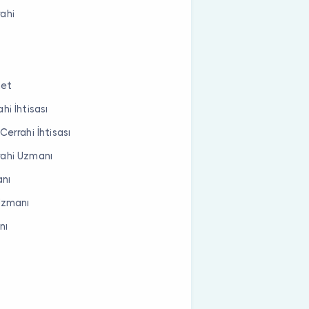
rahi
met
i İhtisası
errahi İhtisası
rahi Uzmanı
anı
 Uzmanı
nı