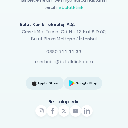
Binlerce hekim ve milyonlarca hastanın
tercihi
#bulutklinik
Bulut Klinik Teknoloji A.Ş.
Cevizli Mh. Tansel Cd. No:12 Kat:8 D:60,
Bulut Plaza Maltepe / İstanbul
0850 711 11 33
merhaba@bulutklinik.com
Apple Store
Google Play
Bizi takip edin