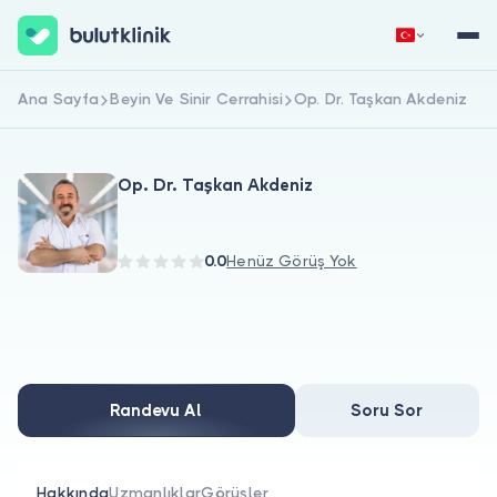
Ana Sayfa
Beyin Ve Sinir Cerrahisi
Op. Dr. Taşkan Akdeniz
Hemen Kaydol
Giriş Yap
Op. Dr. Taşkan Akdeniz
0.0
Henüz Görüş Yok
Hakkımızda
Hastalar için
Randevu Al
Soru Sor
Doktorlar için
Hakkında
Uzmanlıklar
Görüşler