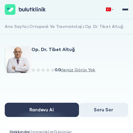
Ana Sayfa
Ortopedi Ve Travmatoloji
Op. Dr. Tibet Altuğ
Hemen Kaydol
Giriş Yap
Op. Dr. Tibet Altuğ
0.0
Henüz Görüş Yok
Hakkımızda
Hastalar için
Randevu Al
Soru Sor
Doktorlar için
Hakkında
Uzmanlıklar
Görüşler