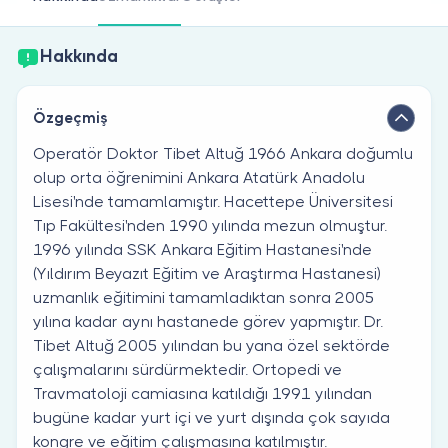
Doktor musunuz?
Hakkında
Özgeçmiş
Operatör Doktor Tibet Altuğ 1966 Ankara doğumlu
olup orta öğrenimini Ankara Atatürk Anadolu
Lisesi'nde tamamlamıştır. Hacettepe Üniversitesi
Tıp Fakültesi'nden 1990 yılında mezun olmuştur.
1996 yılında SSK Ankara Eğitim Hastanesi'nde
(Yıldırım Beyazıt Eğitim ve Araştırma Hastanesi)
uzmanlık eğitimini tamamladıktan sonra 2005
yılına kadar aynı hastanede görev yapmıştır. Dr.
Tibet Altuğ 2005 yılından bu yana özel sektörde
çalışmalarını sürdürmektedir. Ortopedi ve
Travmatoloji camiasına katıldığı 1991 yılından
bugüne kadar yurt içi ve yurt dışında çok sayıda
kongre ve eğitim çalışmasına katılmıştır.