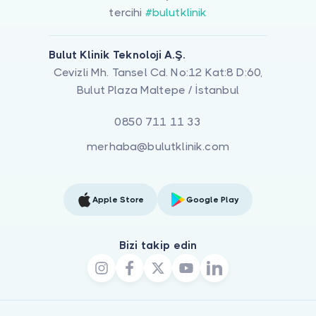
tercihi
#bulutklinik
Bulut Klinik Teknoloji A.Ş.
Cevizli Mh. Tansel Cd. No:12 Kat:8 D:60,
Bulut Plaza Maltepe / İstanbul
0850 711 11 33
merhaba@bulutklinik.com
Apple Store
Google Play
Bizi takip edin