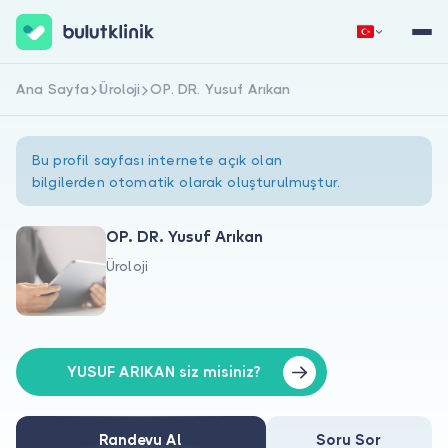
Ana Sayfa
Üroloji
OP. DR. Yusuf Arıkan
Hemen Kaydol
Giriş Yap
Bu profil sayfası internete açık olan
bilgilerden otomatik olarak oluşturulmuştur.
OP. DR. Yusuf Arıkan
Üroloji
Hakkımızda
Hastalar için
Doktorlar için
YUSUF ARIKAN siz misiniz?
Randevu Al
Soru Sor