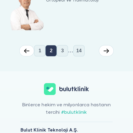
Ortopedi Ve Travmatoloji
...
1
2
3
14
Ortopedi Ve Travmatoloji için online görüntülü doktor görüşmesi y
Binlerce hekim ve milyonlarca hastanın
tercihi
#bulutklinik
Bulut Klinik Teknoloji A.Ş.