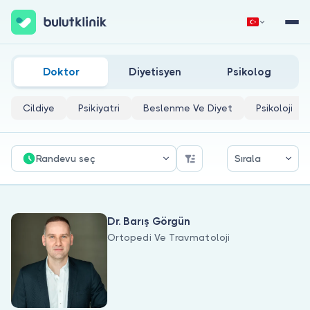
Ortopedi Ve Travmatoloji Doktorları
Hemen Kaydol
Giriş Yap
Doktor
Diyetisyen
Psikolog
Cildiye
Psikiyatri
Beslenme Ve Diyet
Psikoloji
Randevu seç
Sırala
Hakkımızda
Dr. Barış Görgün
Hastalar için
Ortopedi Ve Travmatoloji
Doktorlar için