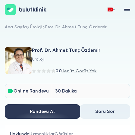
Ana Sayfa
Üroloji
Prof. Dr. Ahmet Tunç Özdemir
Hemen Kaydol
Giriş Yap
Prof. Dr. Ahmet Tunç Özdemir
Üroloji
0.0
Henüz Görüş Yok
Hakkımızda
Online Randevu
30 Dakika
Hastalar için
Randevu Al
Soru Sor
Doktorlar için
Hakkında
Uzmanlıklar
Görüşler