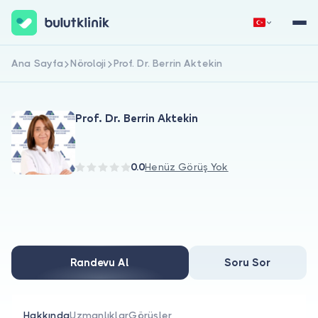
Ana Sayfa
Nöroloji
Prof. Dr. Berrin Aktekin
Hemen Kaydol
Giriş Yap
Prof. Dr. Berrin Aktekin
0.0
Henüz Görüş Yok
Hakkımızda
Hastalar için
Randevu Al
Soru Sor
Doktorlar için
Hakkında
Uzmanlıklar
Görüşler