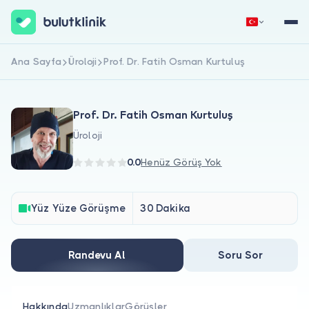
Ana Sayfa
Üroloji
Prof. Dr. Fatih Osman Kurtuluş
Hemen Kaydol
Giriş Yap
Prof. Dr. Fatih Osman Kurtuluş
Üroloji
0.0
Henüz Görüş Yok
Hakkımızda
Yüz Yüze Görüşme
30 Dakika
Hastalar için
Randevu Al
Soru Sor
Doktorlar için
Hakkında
Uzmanlıklar
Görüşler