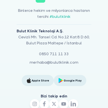
Binlerce hekim ve milyonlarca hastanın
tercihi
#bulutklinik
Bulut Klinik Teknoloji A.Ş.
Cevizli Mh. Tansel Cd. No:12 Kat:8 D:60,
Bulut Plaza Maltepe / İstanbul
0850 711 11 33
merhaba@bulutklinik.com
Apple Store
Google Play
Bizi takip edin