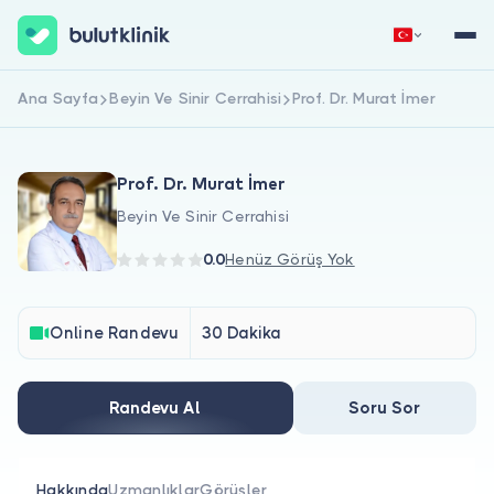
Ana Sayfa
Beyin Ve Sinir Cerrahisi
Prof. Dr. Murat İmer
Hemen Kaydol
Giriş Yap
Prof. Dr. Murat İmer
Beyin Ve Sinir Cerrahisi
0.0
Henüz Görüş Yok
Hakkımızda
Online Randevu
30 Dakika
Hastalar için
Randevu Al
Soru Sor
Doktorlar için
Hakkında
Uzmanlıklar
Görüşler