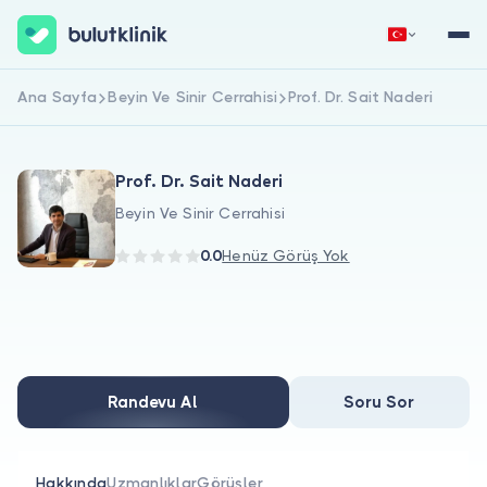
Ana Sayfa
Beyin Ve Sinir Cerrahisi
Prof. Dr. Sait Naderi
Hemen Kaydol
Giriş Yap
Prof. Dr. Sait Naderi
Beyin Ve Sinir Cerrahisi
0.0
Henüz Görüş Yok
Hakkımızda
Hastalar için
Randevu Al
Soru Sor
Doktorlar için
Hakkında
Uzmanlıklar
Görüşler