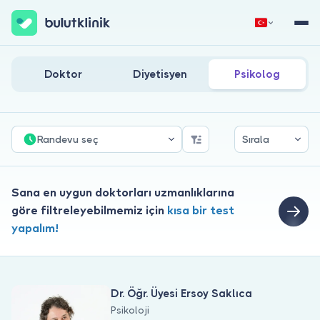
Psikoloji Doktorları
Hemen Kaydol
Giriş Yap
Doktor
Diyetisyen
Psikolog
Randevu seç
Sırala
Sana en uygun doktorları uzmanlıklarına
Hakkımızda
göre filtreleyebilmemiz için
kısa bir test
yapalım!
Hastalar için
Doktorlar için
Dr. Öğr. Üyesi Ersoy Saklıca
Psikoloji