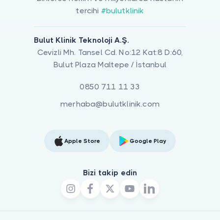
tercihi
#bulutklinik
Bulut Klinik Teknoloji A.Ş.
Cevizli Mh. Tansel Cd. No:12 Kat:8 D:60,
Bulut Plaza Maltepe / İstanbul
0850 711 11 33
merhaba@bulutklinik.com
Apple Store
Google Play
Bizi takip edin