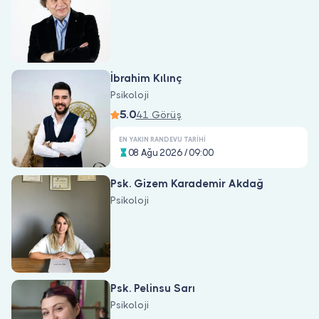
Doktor musunuz?
İbrahim Kılınç
Psikoloji
5.0
41 Görüş
EN YAKIN RANDEVU TARIHI
08 Ağu 2026 / 09:00
Psk. Gizem Karademir Akdağ
Psikoloji
Psk. Pelinsu Sarı
Psikoloji