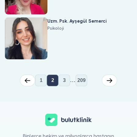
Uzm. Psk. Ayşegül Semerci
Psikoloji
...
1
2
3
209
Psikoloji için online görüntülü doktor görüşmesi yapabilirsiniz. B
Binlerce hekim ve milyonlarca hastanın