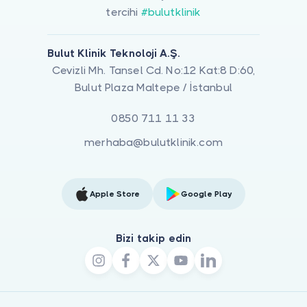
tercihi
#bulutklinik
Bulut Klinik Teknoloji A.Ş.
Cevizli Mh. Tansel Cd. No:12 Kat:8 D:60,
Bulut Plaza Maltepe / İstanbul
0850 711 11 33
merhaba@bulutklinik.com
Apple Store
Google Play
Bizi takip edin