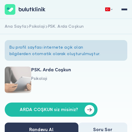
Ana Sayfa
Psikoloji
PSK. Arda Coşkun
Hemen Kaydol
Giriş Yap
Bu profil sayfası internete açık olan
bilgilerden otomatik olarak oluşturulmuştur.
PSK. Arda Coşkun
Psikoloji
Hakkımızda
Hastalar için
Doktorlar için
ARDA COŞKUN siz misiniz?
Randevu Al
Soru Sor