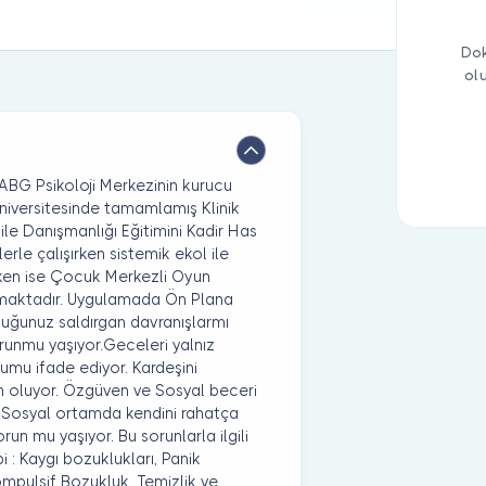
Dok
ol
ABG Psikoloji Merkezinin kurucu
Üniversitesinde tamamlamış Klinik
ile Danışmanlığı Eğitimini Kadir Has
lerle çalışırken sistemik ekol ile
ırken ise Çocuk Merkezli Oyun
anmaktadır. Uygulamada Ön Plana
ocuğunuz saldırgan davranışlarmı
orunmu yaşıyor.Geceleri yalnız
umu ifade ediyor. Kardeşini
en oluyor. Özgüven ve Sosyal beceri
. Sosyal ortamda kendini rahatça
n mu yaşıyor. Bu sorunlarla ilgili
pi : Kaygı bozuklukları, Panik
ompulsif Bozukluk, Temizlik ve