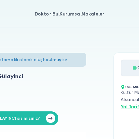
Doktor Bul
Kurumsal
Makaleler
 otomatik olarak oluşturulmuştur.
Gülayinci
PSK. AS
Kültür M
Alsanca
Yol Tarif
YİNCİ siz misiniz?