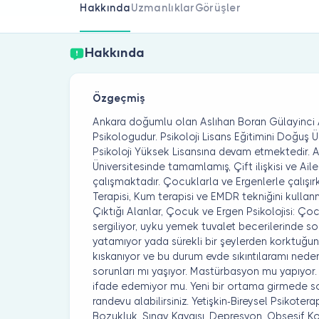
Hakkında
Uzmanlıklar
Görüşler
Hakkında
Özgeçmiş
Ankara doğumlu olan Aslıhan Boran Gülayinci 
Psikologudur. Psikoloji Lisans Eğitimini Doğuş 
Psikoloji Yüksek Lisansına devam etmektedir. A
Üniversitesinde tamamlamış, Çift ilişkisi ve Aile
çalışmaktadır. Çocuklarla ve Ergenlerle çalış
Terapisi, Kum terapisi ve EMDR tekniğini kull
Çıktığı Alanlar, Çocuk ve Ergen Psikolojisi: Ç
sergiliyor, uyku yemek tuvalet becerilerinde s
yatamıyor yada sürekli bir şeylerden korktuğun
kıskanıyor ve bu durum evde sıkıntılaramı ned
sorunları mı yaşıyor. Mastürbasyon mu yapıyor
ifade edemiyor mu. Yeni bir ortama girmede soru
randevu alabilirsiniz. Yetişkin-Bireysel Psikotera
Bozukluk, Sınav Kaygısı, Depresyon, Obsesif K