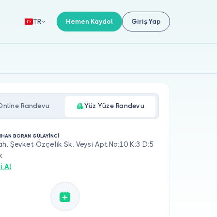
Hemen Kaydol
Giriş Yap
TR
Online Randevu
Yüz Yüze Randevu
LIHAN BORAN GÜLAYİNCİ
ah. Şevket Özçelik Sk. Veysi Apt.No:10 K:3 D:5
k
i Al