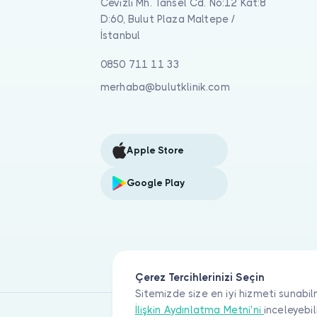
Cevizli Mh. Tansel Cd. No:12 Kat:8
D:60, Bulut Plaza Maltepe /
İstanbul
0850 711 11 33
merhaba@bulutklinik.com
Apple Store
Google Play
Çerez Tercihlerinizi Seçin
Sitemizde size en iyi hizmeti sunabil
İlişkin Aydınlatma Metni'ni
inceleyebil