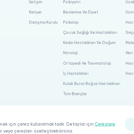
İletişim
Psikiyatri
Uzak
Kariyer
Beslenme Ve Diyet
Uzma
Danışma Kurulu
Psikoloji
Hast
Çocuk Sağlığı Ve Hastalıkları
Sıkç
Kadın Hastalıkları Ve Doğum
Maka
Nöroloji
Veri
Ortopedi Ve Travmatoloji
Hast
İç Hastalıkları
Hast
Kulak Burun Boğaz Hastalıkları
Tüm Branşlar
mek için çerez kullanılmaktadır. Detaylar için
Çerezlere
ir veya çerezleri özelleştirebilirsiniz.