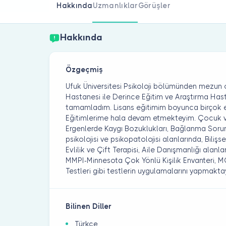
Hakkında
Uzmanlıklar
Görüşler
Hakkında
Özgeçmiş
Ufuk Üniversitesi Psikoloji bölümünden mezun 
Hastanesi ile Derince Eğitim ve Araştırma Hast
tamamladım. Lisans eğitimim boyunca birçok eğ
Eğitimlerime hala devam etmekteyim. Çocuk ve
Ergenlerde Kaygı Bozuklukları, Bağlanma Sorunl
psikolojisi ve psikopatolojisi alanlarında, Bilişs
Evlilik ve Çift Terapisi, Aile Danışmanlığı alan
MMPI-Minnesota Çok Yönlü Kişilik Envanteri, 
Testleri gibi testlerin uygulamalarını yapmakta
Bilinen Diller
Türkçe