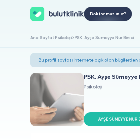
Doktor musunuz?
Ana Sayfa
Psikoloji
PSK. Ayşe Sümeyye Nur Binici
Bu profil sayfası internete açık olan bilgilerden
PSK. Ayşe Sümeyye N
Psikoloji
AYŞE SÜMEYYE NUR Bİ