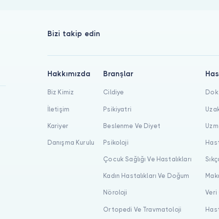
Bizi takip edin
Hakkımızda
Branşlar
Has
Biz Kimiz
Cildiye
Dokt
İletişim
Psikiyatri
Uzak
Kariyer
Beslenme Ve Diyet
Uzma
Danışma Kurulu
Psikoloji
Hast
Çocuk Sağlığı Ve Hastalıkları
Sıkç
Kadın Hastalıkları Ve Doğum
Maka
Nöroloji
Veri
Ortopedi Ve Travmatoloji
Hast