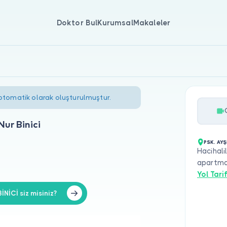
Doktor Bul
Kurumsal
Makaleler
 otomatik olarak oluşturulmuştur.
ur Binici
PSK. AYŞ
Hacihali
apartma
Yol Tarif
NİCİ siz misiniz?