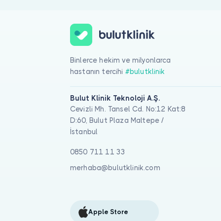
Binlerce hekim ve milyonlarca
hastanın tercihi
#bulutklinik
Bulut Klinik Teknoloji A.Ş.
Cevizli Mh. Tansel Cd. No:12 Kat:8
D:60, Bulut Plaza Maltepe /
İstanbul
0850 711 11 33
merhaba@bulutklinik.com
Apple Store