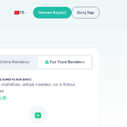
Hemen Kaydol
Giriş Yap
TR
Online Randevu
Yüz Yüze Randevu
E SÜMEYYE NUR BİNİCİ
l mahallesi, adliye caddesi, no 4 Köksa
ni
i Al