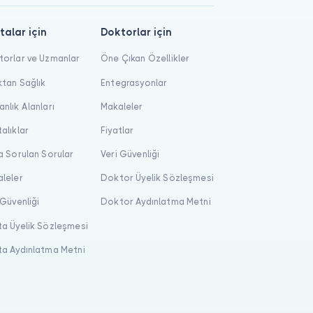
talar için
Doktorlar için
orlar ve Uzmanlar
Öne Çıkan Özellikler
tan Sağlık
Entegrasyonlar
nlık Alanları
Makaleler
alıklar
Fiyatlar
a Sorulan Sorular
Veri Güvenliği
leler
Doktor Üyelik Sözleşmesi
 Güvenliği
Doktor Aydınlatma Metni
a Üyelik Sözleşmesi
a Aydınlatma Metni