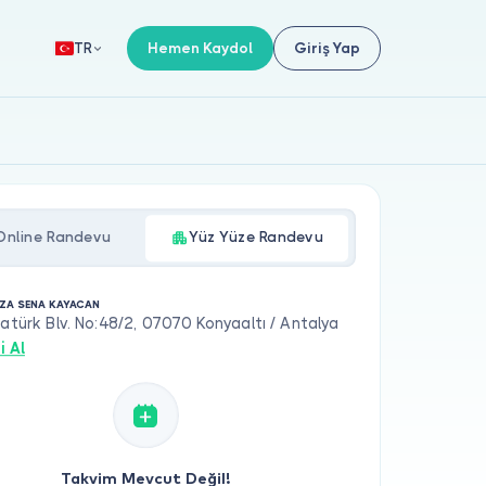
Hemen Kaydol
Giriş Yap
TR
Online Randevu
Yüz Yüze Randevu
YZA SENA KAYACAN
tatürk Blv. No:48/2, 07070 Konyaaltı / Antalya
i Al
Takvim Mevcut Değil!