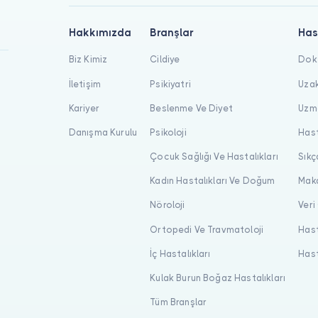
Hakkımızda
Branşlar
Has
Biz Kimiz
Cildiye
Dokt
İletişim
Psikiyatri
Uzak
Kariyer
Beslenme Ve Diyet
Uzma
Danışma Kurulu
Psikoloji
Hast
Çocuk Sağlığı Ve Hastalıkları
Sıkç
Kadın Hastalıkları Ve Doğum
Maka
Nöroloji
Veri
Ortopedi Ve Travmatoloji
Hast
İç Hastalıkları
Hast
Kulak Burun Boğaz Hastalıkları
Tüm Branşlar