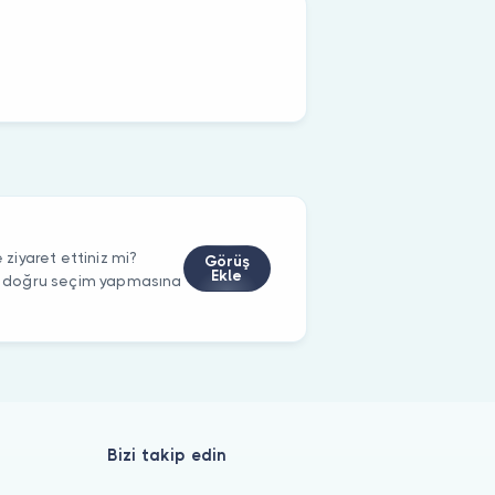
iyaret ettiniz mi?
Görüş
Ekle
rin doğru seçim yapmasına
Bizi takip edin