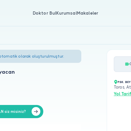
Doktor Bul
Kurumsal
Makaleler
 otomatik olarak oluşturulmuştur.
ayacan
PSK. BE
Toros, A
Yol Tarif
 siz misiniz?