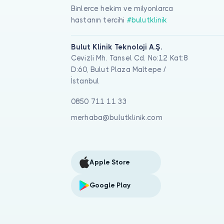
Binlerce hekim ve milyonlarca
hastanın tercihi
#bulutklinik
Bulut Klinik Teknoloji A.Ş.
Cevizli Mh. Tansel Cd. No:12 Kat:8
D:60, Bulut Plaza Maltepe /
İstanbul
0850 711 11 33
merhaba@bulutklinik.com
Apple Store
Google Play