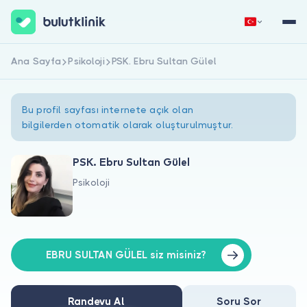
Ana Sayfa
Psikoloji
PSK. Ebru Sultan Gülel
Hemen Kaydol
Giriş Yap
Bu profil sayfası internete açık olan
bilgilerden otomatik olarak oluşturulmuştur.
PSK. Ebru Sultan Gülel
Psikoloji
Hakkımızda
Hastalar için
Doktorlar için
EBRU SULTAN GÜLEL siz misiniz?
Randevu Al
Soru Sor