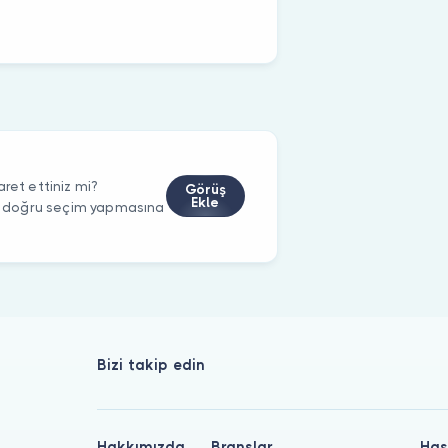
ret ettiniz mi?
Görüş
Ekle
rin doğru seçim yapmasına
Bizi takip edin
Hakkımızda
Branşlar
Has