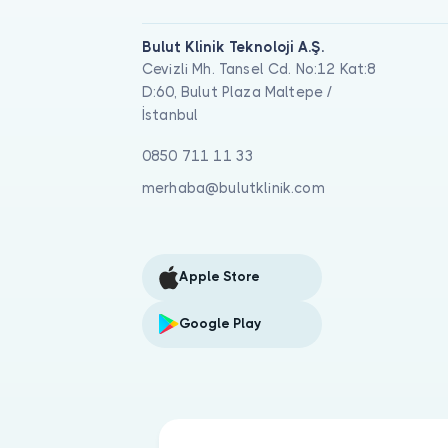
Bulut Klinik Teknoloji A.Ş.
Cevizli Mh. Tansel Cd. No:12 Kat:8
D:60, Bulut Plaza Maltepe /
İstanbul
0850 711 11 33
merhaba@bulutklinik.com
Apple Store
Google Play