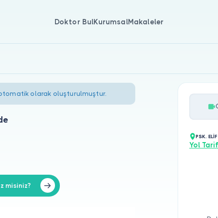
Doktor Bul
Kurumsal
Makaleler
 otomatik olarak oluşturulmuştur.
de
PSK. ELİ
Yol Tarif
z misiniz?