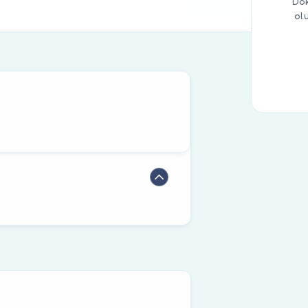
Dok
ol