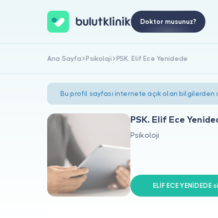
Doktor musunuz?
Ana Sayfa
Psikoloji
PSK. Elif Ece Yenidede
Bu profil sayfası internete açık olan bilgilerden
PSK. Elif Ece Yenide
Psikoloji
ELİF ECE YENİDEDE si