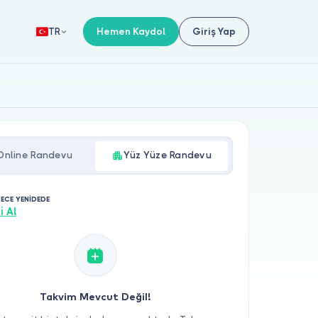
Hemen Kaydol
Giriş Yap
TR
Online Randevu
Yüz Yüze Randevu
F ECE YENİDEDE
i Al
Takvim Mevcut Değil!