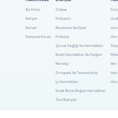
Biz Kimiz
Cildiye
Dokt
İletişim
Psikiyatri
Uzak
Kariyer
Beslenme Ve Diyet
Uzma
Danışma Kurulu
Psikoloji
Hast
Çocuk Sağlığı Ve Hastalıkları
Sıkç
Kadın Hastalıkları Ve Doğum
Maka
Nöroloji
Veri
Ortopedi Ve Travmatoloji
Hast
İç Hastalıkları
Hast
Kulak Burun Boğaz Hastalıkları
Tüm Branşlar