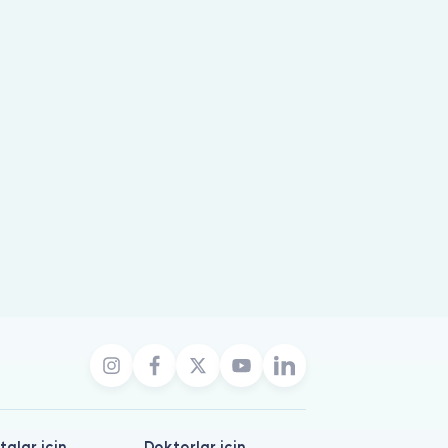
talar için
Doktorlar için