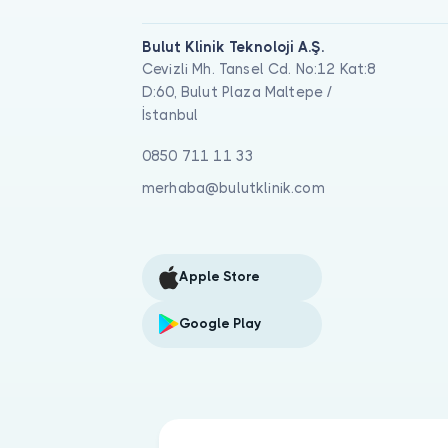
Bulut Klinik Teknoloji A.Ş.
Cevizli Mh. Tansel Cd. No:12 Kat:8
D:60, Bulut Plaza Maltepe /
İstanbul
0850 711 11 33
merhaba@bulutklinik.com
Apple Store
Google Play