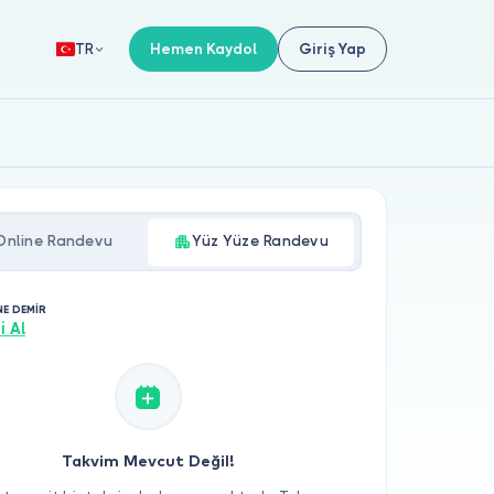
Hemen Kaydol
Giriş Yap
TR
Online Randevu
Yüz Yüze Randevu
NE DEMİR
i Al
Takvim Mevcut Değil!