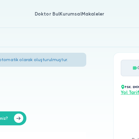
Doktor Bul
Kurumsal
Makaleler
 otomatik olarak oluşturulmuştur.
PSK. EMİ
Yol Tarif
niz?