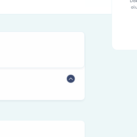
Dok
ol