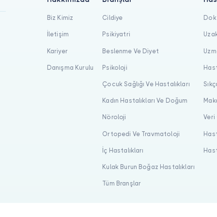
Biz Kimiz
Cildiye
Dokt
İletişim
Psikiyatri
Uzak
Kariyer
Beslenme Ve Diyet
Uzma
Danışma Kurulu
Psikoloji
Hast
Çocuk Sağlığı Ve Hastalıkları
Sıkç
Kadın Hastalıkları Ve Doğum
Maka
Nöroloji
Veri
Ortopedi Ve Travmatoloji
Hast
İç Hastalıkları
Hast
Kulak Burun Boğaz Hastalıkları
Tüm Branşlar