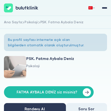
Ana Sayfa
Psikoloji
PSK. Fatma Aybala Deniz
Hemen Kaydol
Giriş Yap
Bu profil sayfası internete açık olan
bilgilerden otomatik olarak oluşturulmuştur.
PSK. Fatma Aybala Deniz
Psikoloji
Hakkımızda
Hastalar için
Doktorlar için
FATMA AYBALA DENİZ siz misiniz?
Randevu Al
Soru Sor