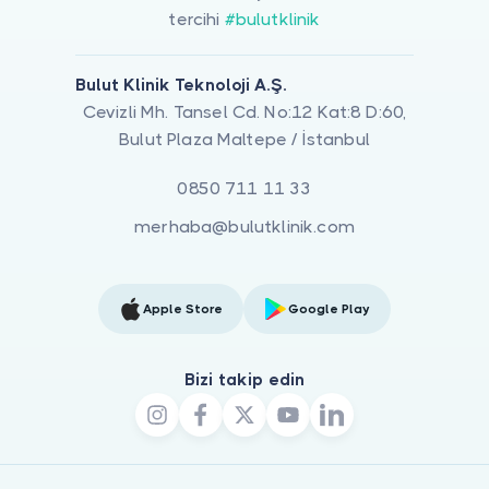
tercihi
#bulutklinik
Bulut Klinik Teknoloji A.Ş.
Cevizli Mh. Tansel Cd. No:12 Kat:8 D:60,
Bulut Plaza Maltepe / İstanbul
0850 711 11 33
merhaba@bulutklinik.com
Apple Store
Google Play
Bizi takip edin