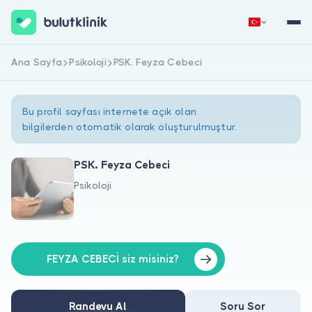
Ana Sayfa
Psikoloji
PSK. Feyza Cebeci
Hemen Kaydol
Giriş Yap
Bu profil sayfası internete açık olan
bilgilerden otomatik olarak oluşturulmuştur.
PSK. Feyza Cebeci
Psikoloji
Hakkımızda
Hastalar için
Doktorlar için
FEYZA CEBECİ siz misiniz?
Randevu Al
Soru Sor