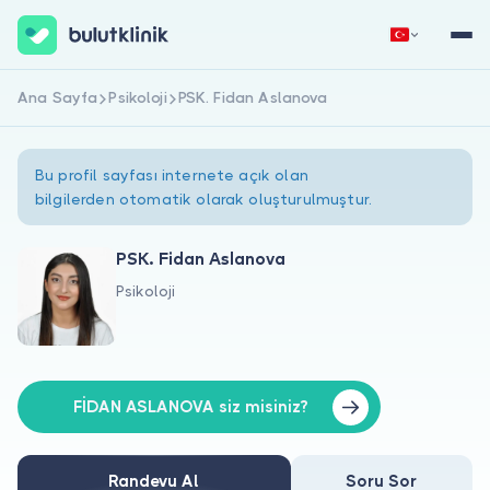
Ana Sayfa
Psikoloji
PSK. Fidan Aslanova
Hemen Kaydol
Giriş Yap
Bu profil sayfası internete açık olan
bilgilerden otomatik olarak oluşturulmuştur.
PSK. Fidan Aslanova
Psikoloji
Hakkımızda
Hastalar için
Doktorlar için
FİDAN ASLANOVA siz misiniz?
Randevu Al
Soru Sor