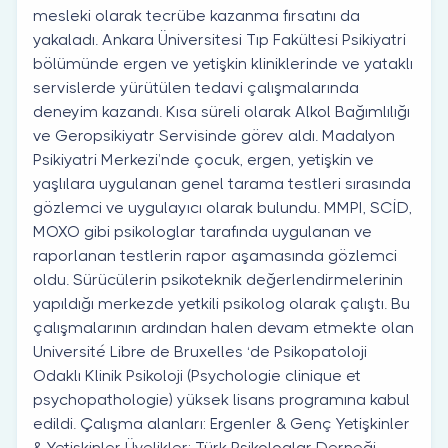
mesleki olarak tecrübe kazanma fırsatını da
yakaladı. Ankara Üniversitesi Tıp Fakültesi Psikiyatri
bölümünde ergen ve yetişkin kliniklerinde ve yataklı
servislerde yürütülen tedavi çalışmalarında
deneyim kazandı. Kısa süreli olarak Alkol Bağımlılığı
ve Geropsikiyatr Servisinde görev aldı. Madalyon
Psikiyatri Merkezi’nde çocuk, ergen, yetişkin ve
yaşlılara uygulanan genel tarama testleri sırasında
gözlemci ve uygulayıcı olarak bulundu. MMPI, SCİD,
MOXO gibi psikologlar tarafında uygulanan ve
raporlanan testlerin rapor aşamasında gözlemci
oldu. Sürücülerin psikoteknik değerlendirmelerinin
yapıldığı merkezde yetkili psikolog olarak çalıştı. Bu
çalışmalarının ardından halen devam etmekte olan
Université Libre de Bruxelles ‘de Psikopatoloji
Odaklı Klinik Psikoloji (Psychologie clinique et
psychopathologie) yüksek lisans programına kabul
edildi. Çalışma alanları: Ergenler & Genç Yetişkinler
& Yetişkinler Üyelikler: Türk Psikologlar Derneği,