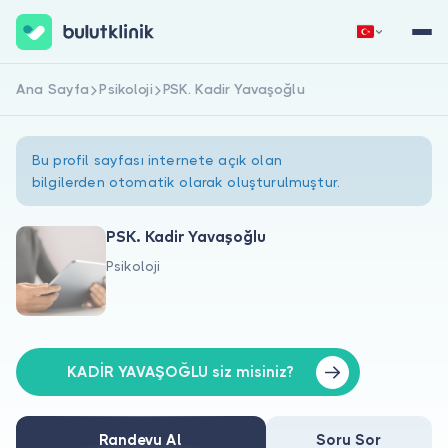
Ana Sayfa
Psikoloji
PSK. Kadir Yavaşoğlu
Hemen Kaydol
Giriş Yap
Bu profil sayfası internete açık olan
bilgilerden otomatik olarak oluşturulmuştur.
PSK. Kadir Yavaşoğlu
Psikoloji
Hakkımızda
Hastalar için
Doktorlar için
KADİR YAVAŞOĞLU siz misiniz?
Randevu Al
Soru Sor