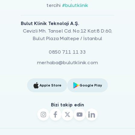
tercihi
#bulutklinik
Bulut Klinik Teknoloji A.Ş.
Cevizli Mh. Tansel Cd. No:12 Kat:8 D:60,
Bulut Plaza Maltepe / İstanbul
0850 711 11 33
merhaba@bulutklinik.com
Apple Store
Google Play
Bizi takip edin