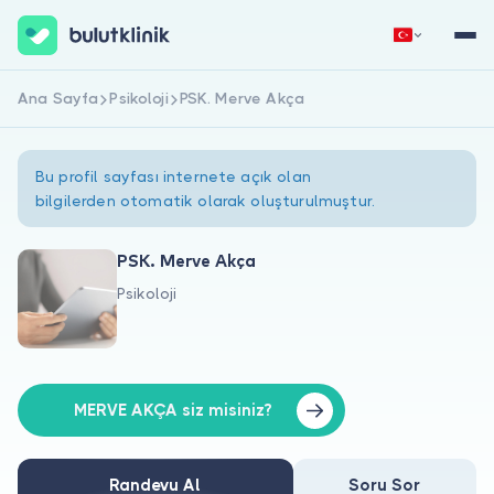
Ana Sayfa
Psikoloji
PSK. Merve Akça
Hemen Kaydol
Giriş Yap
Bu profil sayfası internete açık olan
bilgilerden otomatik olarak oluşturulmuştur.
PSK. Merve Akça
Psikoloji
Hakkımızda
Hastalar için
Doktorlar için
MERVE AKÇA siz misiniz?
Randevu Al
Soru Sor