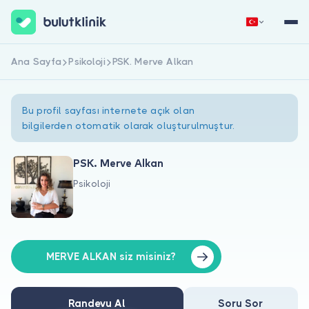
Ana Sayfa
Psikoloji
PSK. Merve Alkan
Hemen Kaydol
Giriş Yap
Bu profil sayfası internete açık olan
bilgilerden otomatik olarak oluşturulmuştur.
PSK. Merve Alkan
Psikoloji
Hakkımızda
Hastalar için
Doktorlar için
MERVE ALKAN siz misiniz?
Randevu Al
Soru Sor