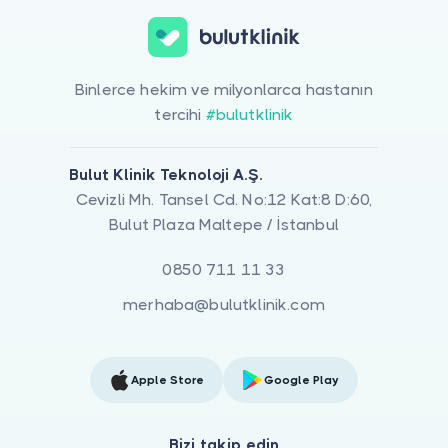
Binlerce hekim ve milyonlarca hastanın
tercihi
#bulutklinik
Bulut Klinik Teknoloji A.Ş.
Cevizli Mh. Tansel Cd. No:12 Kat:8 D:60,
Bulut Plaza Maltepe / İstanbul
0850 711 11 33
merhaba@bulutklinik.com
Apple Store
Google Play
Bizi takip edin