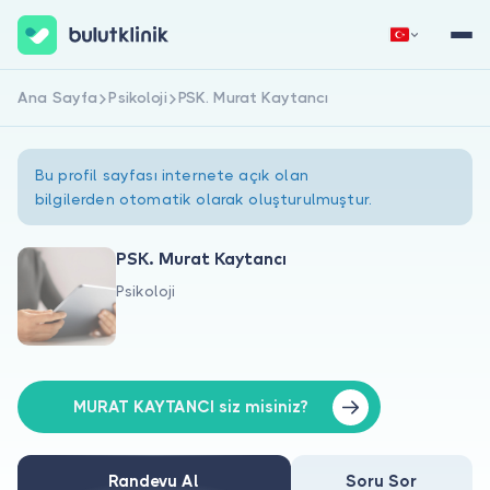
Ana Sayfa
Psikoloji
PSK. Murat Kaytancı
Hemen Kaydol
Giriş Yap
Bu profil sayfası internete açık olan
bilgilerden otomatik olarak oluşturulmuştur.
PSK. Murat Kaytancı
Psikoloji
Hakkımızda
Hastalar için
Doktorlar için
MURAT KAYTANCI siz misiniz?
Randevu Al
Soru Sor