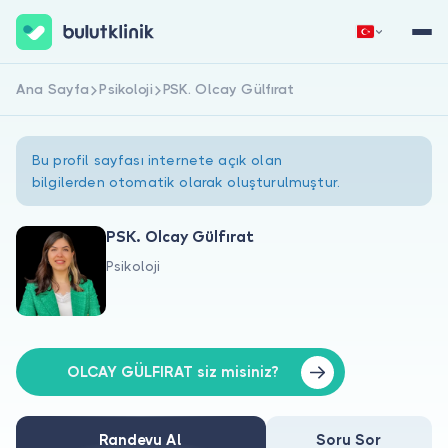
Ana Sayfa
Psikoloji
PSK. Olcay Gülfırat
Hemen Kaydol
Giriş Yap
Bu profil sayfası internete açık olan
bilgilerden otomatik olarak oluşturulmuştur.
PSK. Olcay Gülfırat
Psikoloji
Hakkımızda
Hastalar için
Doktorlar için
OLCAY GÜLFIRAT siz misiniz?
Randevu Al
Soru Sor