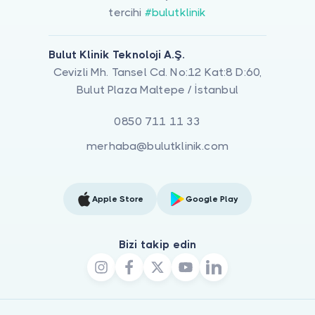
tercihi
#bulutklinik
Bulut Klinik Teknoloji A.Ş.
Cevizli Mh. Tansel Cd. No:12 Kat:8 D:60,
Bulut Plaza Maltepe / İstanbul
0850 711 11 33
merhaba@bulutklinik.com
Apple Store
Google Play
Bizi takip edin