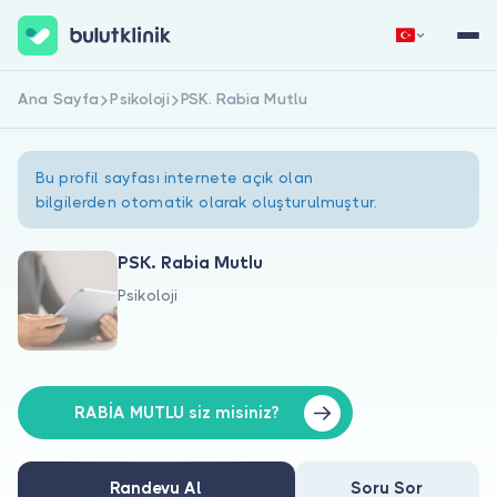
Ana Sayfa
Psikoloji
PSK. Rabia Mutlu
Hemen Kaydol
Giriş Yap
Bu profil sayfası internete açık olan
bilgilerden otomatik olarak oluşturulmuştur.
PSK. Rabia Mutlu
Psikoloji
Hakkımızda
Hastalar için
Doktorlar için
RABİA MUTLU siz misiniz?
Randevu Al
Soru Sor