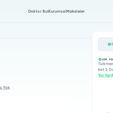
Doktor Bul
Kurumsal
Makaleler
UZM . PS
Türkmen,
Kat:5, D
Yol Tarif
ş Yok