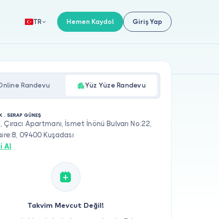
Hemen Kaydol
Giriş Yap
TR
Online Randevu
Yüz Yüze Randevu
K . SERAP GÜNEŞ
 Çıracı Apartmanı, İsmet İnönü Bulvarı No:22,
aire:8, 09400 Kuşadası
i Al
Takvim Mevcut Değil!