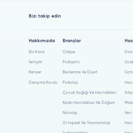
Bizi takip edin
Hakkımızda
Branşlar
Has
Biz Kimiz
Cildiye
Dokt
İletişim
Psikiyatri
Uzak
Kariyer
Beslenme Ve Diyet
Uzma
Danışma Kurulu
Psikoloji
Hast
Çocuk Sağlığı Ve Hastalıkları
Sıkç
Kadın Hastalıkları Ve Doğum
Maka
Nöroloji
Veri
Ortopedi Ve Travmatoloji
Hast
İç Hastalıkları
Hast