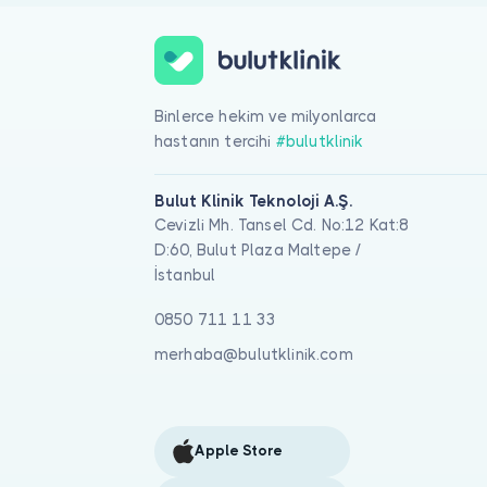
Binlerce hekim ve milyonlarca
hastanın tercihi
#bulutklinik
Bulut Klinik Teknoloji A.Ş.
Cevizli Mh. Tansel Cd. No:12 Kat:8
D:60, Bulut Plaza Maltepe /
İstanbul
0850 711 11 33
merhaba@bulutklinik.com
Apple Store