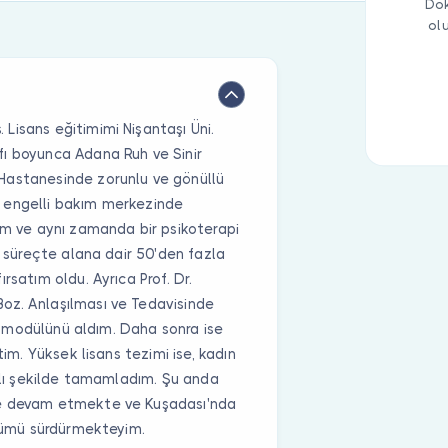
Dok
ol
Lisans eğitimimi Nişantaşı Üni.
ı boyunca Adana Ruh ve Sinir
Hastanesinde zorunlu ve gönüllü
 engelli bakım merkezinde
im ve aynı zamanda bir psikoterapi
u süreçte alana dair 50'den fazla
rsatım oldu. Ayrıca Prof. Dr.
oz. Anlaşılması ve Tedavisinde
nci modülünü aldım. Daha sonra ise
tim. Yüksek lisans tezimi ise, kadın
rılı şekilde tamamladım. Şu anda
me devam etmekte ve Kuşadası'nda
ulümü sürdürmekteyim.