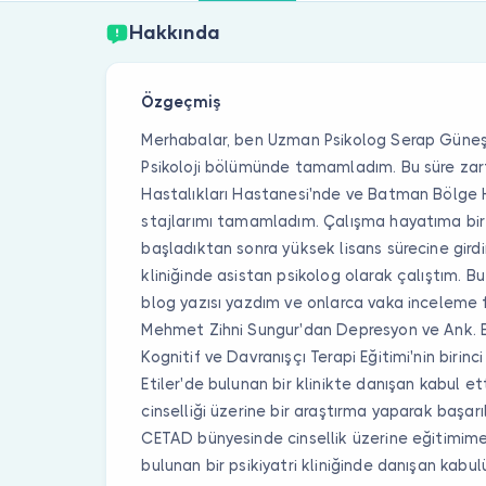
Hakkında
Özgeçmiş
Merhabalar, ben Uzman Psikolog Serap Güneş. 
Psikoloji bölümünde tamamladım. Bu süre zarf
Hastalıkları Hastanesi'nde ve Batman Bölge 
stajlarımı tamamladım. Çalışma hayatıma bir
başladıktan sonra yüksek lisans sürecine gird
kliniğinde asistan psikolog olarak çalıştım. B
blog yazısı yazdım ve onlarca vaka inceleme fı
Mehmet Zihni Sungur'dan Depresyon ve Ank. B
Kognitif ve Davranışçı Terapi Eğitimi'nin biri
Etiler'de bulunan bir klinikte danışan kabul et
cinselliği üzerine bir araştırma yaparak başa
CETAD bünyesinde cinsellik üzerine eğitimi
bulunan bir psikiyatri kliniğinde danışan kab