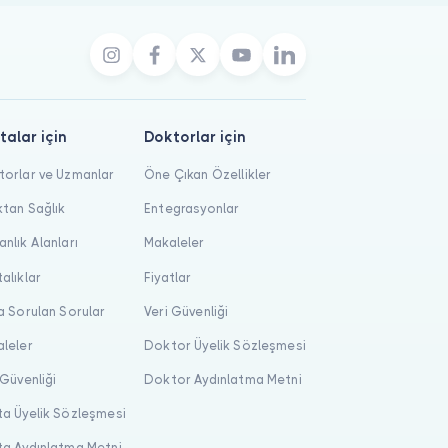
talar için
Doktorlar için
orlar ve Uzmanlar
Öne Çıkan Özellikler
tan Sağlık
Entegrasyonlar
nlık Alanları
Makaleler
alıklar
Fiyatlar
a Sorulan Sorular
Veri Güvenliği
leler
Doktor Üyelik Sözleşmesi
 Güvenliği
Doktor Aydınlatma Metni
a Üyelik Sözleşmesi
a Aydınlatma Metni