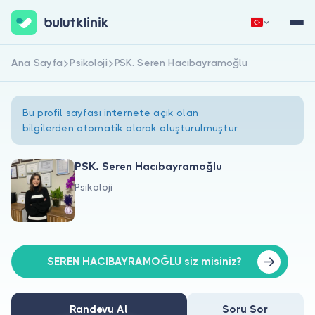
Ana Sayfa
Psikoloji
PSK. Seren Hacıbayramoğlu
Hemen Kaydol
Giriş Yap
Bu profil sayfası internete açık olan
bilgilerden otomatik olarak oluşturulmuştur.
PSK. Seren Hacıbayramoğlu
Psikoloji
Hakkımızda
Hastalar için
Doktorlar için
SEREN HACIBAYRAMOĞLU siz misiniz?
Randevu Al
Soru Sor