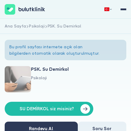
Ana Sayfa
Psikoloji
PSK. Su Demirkol
Hemen Kaydol
Giriş Yap
Bu profil sayfası internete açık olan
bilgilerden otomatik olarak oluşturulmuştur.
PSK. Su Demirkol
Psikoloji
Hakkımızda
Hastalar için
Doktorlar için
SU DEMİRKOL siz misiniz?
Randevu Al
Soru Sor