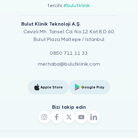
tercihi
#bulutklinik
Bulut Klinik Teknoloji A.Ş.
Cevizli Mh. Tansel Cd. No:12 Kat:8 D:60,
Bulut Plaza Maltepe / İstanbul
0850 711 11 33
merhaba@bulutklinik.com
Apple Store
Google Play
Bizi takip edin