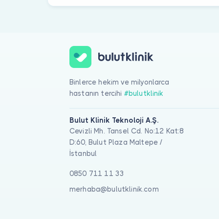
Binlerce hekim ve milyonlarca
hastanın tercihi
#bulutklinik
Bulut Klinik Teknoloji A.Ş.
Cevizli Mh. Tansel Cd. No:12 Kat:8
D:60, Bulut Plaza Maltepe /
İstanbul
0850 711 11 33
merhaba@bulutklinik.com