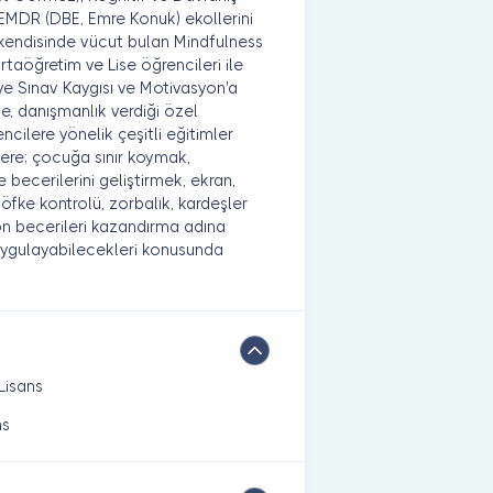
) EMDR (DBE, Emre Konuk) ekollerini
k kendisinde vücut bulan Mindfulness
 Ortaöğretim ve Lise öğrencileri ile
e Sınav Kaygısı ve Motivasyon'a
e, danışmanlık verdiği özel
cilere yönelik çeşitli eğitimler
lere; çocuğa sınır koymak,
ecerilerini geliştirmek, ekran,
öfke kontrolü, zorbalık, kardeşler
on becerileri kazandırma adına
r uygulayabilecekleri konusunda
Lisans
ns