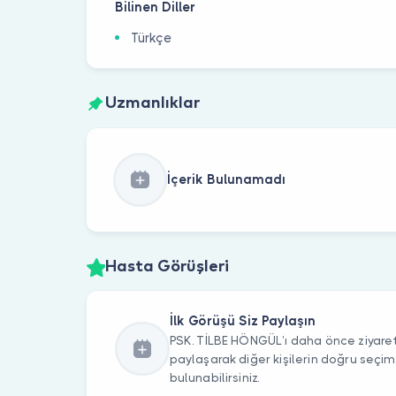
Bilinen Diller
Türkçe
Uzmanlıklar
İçerik Bulunamadı
Hasta Görüşleri
İlk Görüşü Siz Paylaşın
PSK. TİLBE HÖNGÜL’ı daha önce ziyaret 
paylaşarak diğer kişilerin doğru seçi
bulunabilirsiniz.