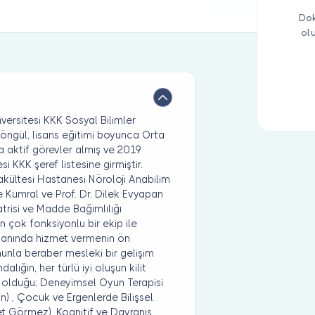
Dok
ol
iversitesi KKK Sosyal Bilimler
öngül, lisans eğitimi boyunca Orta
a aktif görevler almış ve 2019
 KKK şeref listesine girmiştir.
Fakültesi Hastanesi Nöroloji Anabilim
re Kumral ve Prof. Dr. Dilek Evyapan
trisi ve Madde Bağımlılığı
 çok fonksiyonlu bir ekip ile
alanında hizmet vermenin ön
unla beraber mesleki bir gelişim
ığın, her türlü iyi oluşun kilit
im olduğu; Deneyimsel Oyun Terapisi
) , Çocuk ve Ergenlerde Bilişsel
t Görmez), Kognitif ve Davranış