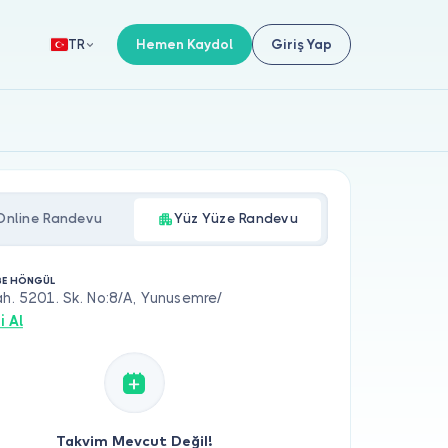
Hemen Kaydol
Giriş Yap
TR
Online Randevu
Yüz Yüze Randevu
LBE HÖNGÜL
ah. 5201. Sk. No:8/A, Yunusemre/
i Al
Takvim Mevcut Değil!