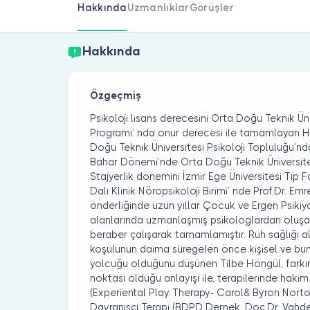
Hakkında
Uzmanlıklar
Görüşler
Hakkında
Özgeçmiş
Psikoloji lisans derecesini Orta Doğu Teknik Ün
Programı’ nda onur derecesi ile tamamlayan H
Doğu Teknik Üniversitesi Psikoloji Topluluğu’nd
Bahar Dönemi’nde Orta Doğu Teknik Üniversitesi
Stajyerlik dönemini İzmir Ege Üniversitesi Tıp 
Dalı Klinik Nöropsikoloji Birimi’ nde Prof.Dr. Em
önderliğinde uzun yıllar Çocuk ve Ergen Psikiya
alanlarında uzmanlaşmış psikologlardan oluşan
beraber çalışarak tamamlamıştır. Ruh sağlığı 
koşulunun daima süregelen önce kişisel ve bun
yolcuğu olduğunu düşünen Tilbe Höngül, farkındal
noktası olduğu anlayışı ile, terapilerinde hak
(Experiental Play Therapy- Carol& Byron Norton
Davranışçı Terapi (BDPD Dernek, Doç.Dr. Vahde