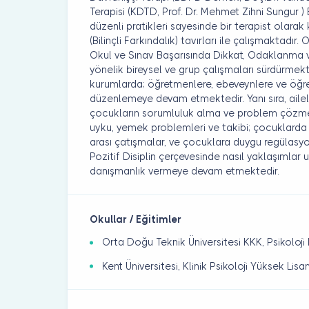
Terapisi (KDTD, Prof. Dr. Mehmet Zihni Sungur 
düzenli pratikleri sayesinde bir terapist olara
(Bilinçli Farkındalık) tavırları ile çalışmaktadır.
Okul ve Sınav Başarısında Dikkat, Odaklanma v
yönelik bireysel ve grup çalışmaları sürdürmekt
kurumlarda; öğretmenlere, ebeveynlere ve öğren
düzenlemeye devam etmektedir. Yanı sıra, aile
çocukların sorumluluk alma ve problem çözme b
uyku, yemek problemleri ve takibi; çocuklarda 
arası çatışmalar, ve çocuklara duygu regülasy
Pozitif Disiplin çerçevesinde nasıl yaklaşımla
danışmanlık vermeye devam etmektedir.
Okullar / Eğitimler
Orta Doğu Teknik Üniversitesi KKK, Psikoloji 
Kent Üniversitesi, Klinik Psikoloji Yüksek Lisa