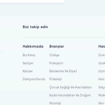
Bizi takip edin
Hakkımızda
Branşlar
Has
Biz Kimiz
Cildiye
Dokt
İletişim
Psikiyatri
Uzak
Kariyer
Beslenme Ve Diyet
Uzma
Danışma Kurulu
Psikoloji
Hast
Çocuk Sağlığı Ve Hastalıkları
Sıkç
Kadın Hastalıkları Ve Doğum
Maka
Nöroloji
Veri