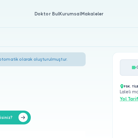
Doktor Bul
Kurumsal
Makaleler
 otomatik olarak oluşturulmuştur.
PSK. Tİ
Laleli m
Yol Tarif
siniz?